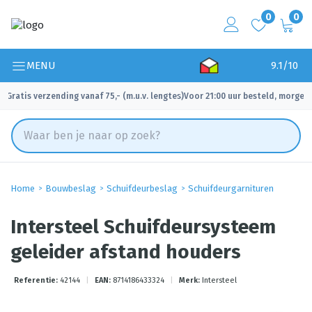
0
0
MENU
9.1/10
Gratis verzending vanaf 75,- (m.u.v. lengtes)
Voor 21:00 uur besteld, morgen 
✓
✓
Home
Bouwbeslag
Schuifdeurbeslag
Schuifdeurgarnituren
Intersteel Schuifdeursysteem
geleider afstand houders
Referentie:
42144
|
EAN:
8714186433324
|
Merk:
Intersteel