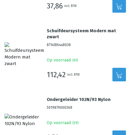
37,86
incl. BTW
Schuifdeursysteem Modern mat
zwart
8714186448038
Op voorraad
(
61
)
112,42
incl. BTW
Ondergeleider 102N/93 Nylon
5019879000368
Op voorraad
(
59
)