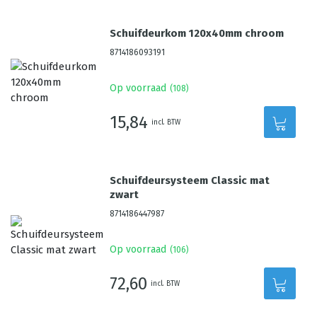
Schuifdeurkom 120x40mm chroom
8714186093191
Op voorraad
(
108
)
15,84
incl. BTW
Schuifdeursysteem Classic mat
zwart
8714186447987
Op voorraad
(
106
)
72,60
incl. BTW