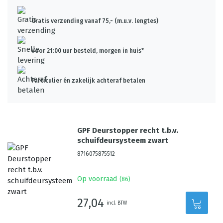
Gratis verzending vanaf 75,- (m.u.v. lengtes)
Voor 21:00 uur besteld, morgen in huis*
Particulier én zakelijk achteraf betalen
GPF Deurstopper recht t.b.v.
schuifdeursysteem zwart
8716075875512
Op voorraad
(
86
)
27,04
incl. BTW