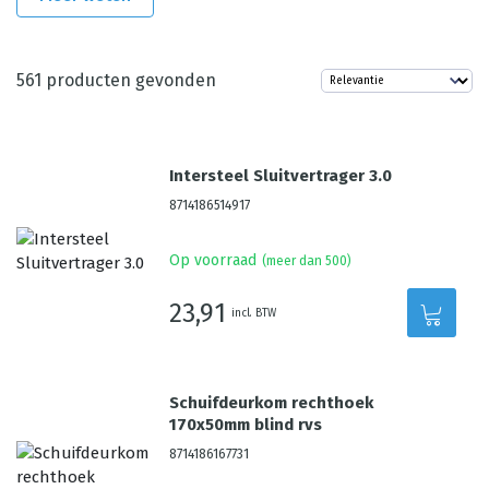
561
producten gevonden
Intersteel Sluitvertrager 3.0
8714186514917
Op voorraad
(meer dan 500)
23,91
incl. BTW
Schuifdeurkom rechthoek
170x50mm blind rvs
8714186167731