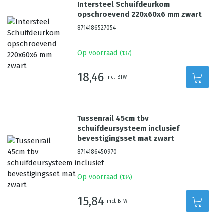
Intersteel Schuifdeurkom
opschroevend 220x60x6 mm zwart
8714186527054
Op voorraad
(
137
)
18,46
incl. BTW
Tussenrail 45cm tbv
schuifdeursysteem inclusief
bevestigingsset mat zwart
8714186450970
Op voorraad
(
134
)
15,84
incl. BTW