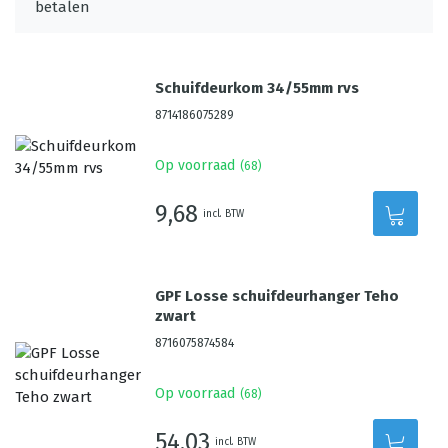
Schuifdeurkom 34/55mm rvs
8714186075289
Op voorraad
(
68
)
9,68
incl. BTW
GPF Losse schuifdeurhanger Teho
zwart
8716075874584
Op voorraad
(
68
)
54,03
incl. BTW