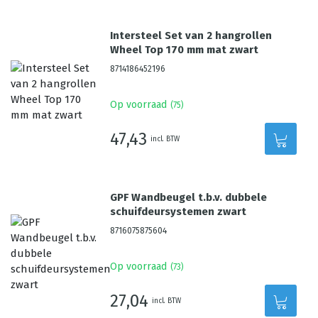
Intersteel Set van 2 hangrollen
Wheel Top 170 mm mat zwart
8714186452196
Op voorraad
(
75
)
47,43
incl. BTW
GPF Wandbeugel t.b.v. dubbele
schuifdeursystemen zwart
8716075875604
Op voorraad
(
73
)
27,04
incl. BTW