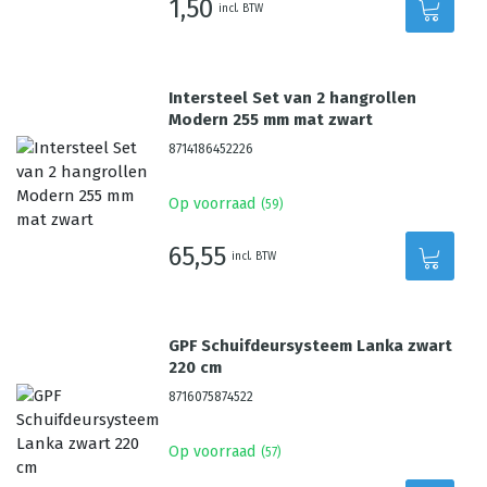
1,50
incl. BTW
Intersteel Set van 2 hangrollen
Modern 255 mm mat zwart
8714186452226
Op voorraad
(
59
)
65,55
incl. BTW
GPF Schuifdeursysteem Lanka zwart
220 cm
8716075874522
Op voorraad
(
57
)