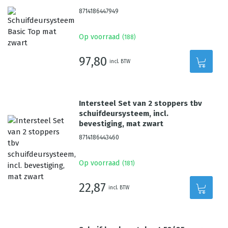
8714186447949
Op voorraad
(
188
)
97,80
incl. BTW
Intersteel Set van 2 stoppers tbv
schuifdeursysteem, incl.
bevestiging, mat zwart
8714186443460
Op voorraad
(
181
)
22,87
incl. BTW