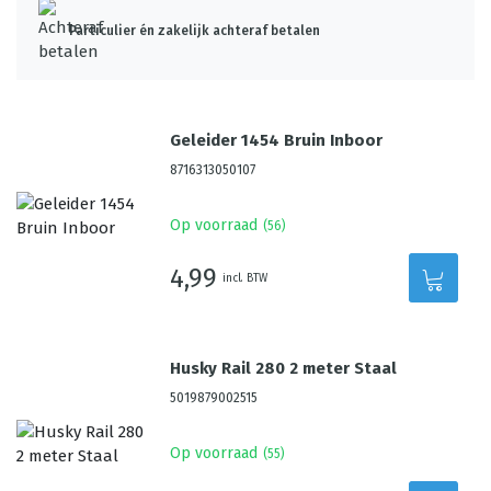
Particulier én zakelijk achteraf betalen
Geleider 1454 Bruin Inboor
8716313050107
Op voorraad
(
56
)
4,99
incl. BTW
Husky Rail 280 2 meter Staal
5019879002515
Op voorraad
(
55
)