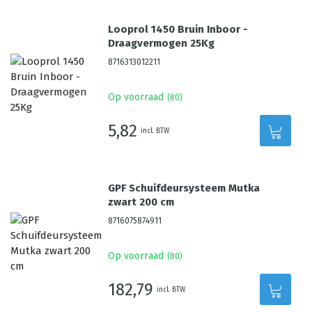
Looprol 1450 Bruin Inboor -
Draagvermogen 25Kg
8716313012211
Op voorraad
(
80
)
5,82
incl. BTW
GPF Schuifdeursysteem Mutka
zwart 200 cm
8716075874911
Op voorraad
(
80
)
182,79
incl. BTW