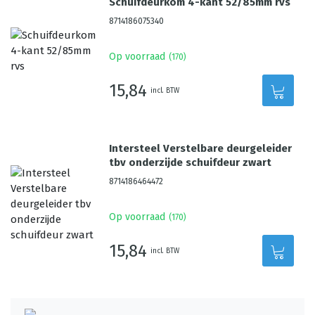
Schuifdeurkom 4-kant 52/85mm rvs
8714186075340
Op voorraad
(
170
)
15,84
incl. BTW
Intersteel Verstelbare deurgeleider
tbv onderzijde schuifdeur zwart
8714186464472
Op voorraad
(
170
)
15,84
incl. BTW