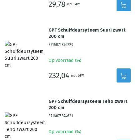
29,78
incl. BTW
GPF Schuifdeursyteem Suuri zwart
200 cm
8716075876229
Op voorraad
(
54
)
232,04
incl. BTW
GPF Schuifdeursysteem Teho zwart
200 cm
8716075874621
Op voorraad
(
54
)