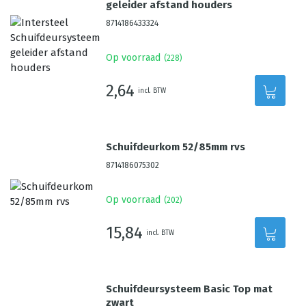
geleider afstand houders
8714186433324
Op voorraad
(
228
)
2,64
incl. BTW
Schuifdeurkom 52/85mm rvs
8714186075302
Op voorraad
(
202
)
15,84
incl. BTW
Schuifdeursysteem Basic Top mat
zwart