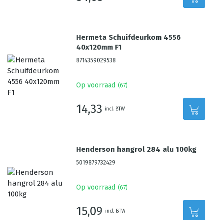
Hermeta Schuifdeurkom 4556
40x120mm F1
8714359029538
Op voorraad
(
67
)
14,33
incl. BTW
Henderson hangrol 284 alu 100kg
5019879732429
Op voorraad
(
67
)
15,09
incl. BTW