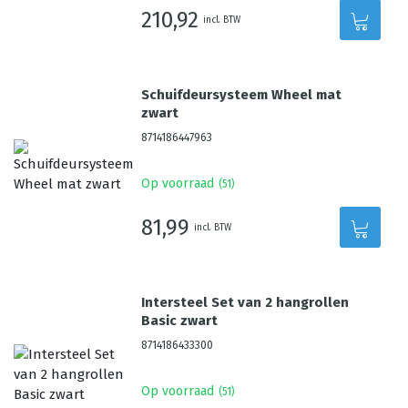
210,92
incl. BTW
Schuifdeursysteem Wheel mat
zwart
8714186447963
Op voorraad
(
51
)
81,99
incl. BTW
Intersteel Set van 2 hangrollen
Basic zwart
8714186433300
Op voorraad
(
51
)