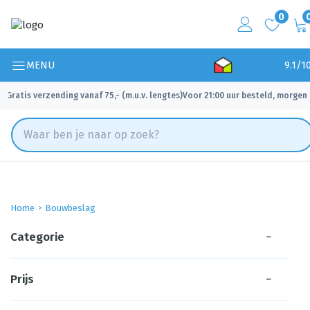
0
MENU
9.1/1
Gratis verzending vanaf 75,- (m.u.v. lengtes)
Voor 21:00 uur besteld, morgen 
✓
✓
Home
Bouwbeslag
Categorie
−
Prijs
−