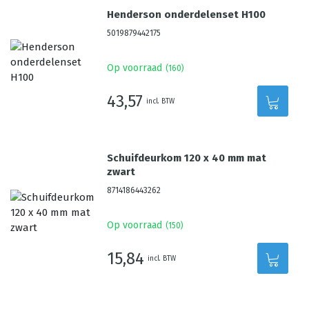
Henderson onderdelenset H100
5019879442175
Op voorraad
(
160
)
43,57
incl. BTW
Schuifdeurkom 120 x 40 mm mat
zwart
8714186443262
Op voorraad
(
150
)
15,84
incl. BTW