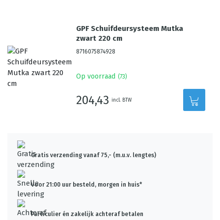
GPF Schuifdeursysteem Mutka
zwart 220 cm
8716075874928
Op voorraad
(
73
)
204,43
incl. BTW
Gratis verzending vanaf 75,- (m.u.v. lengtes)
Voor 21:00 uur besteld, morgen in huis*
Particulier én zakelijk achteraf betalen