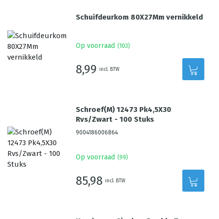
Schuifdeurkom 80X27Mm vernikkeld
Op voorraad
(
103
)
8,99
incl. BTW
Schroef(M) 12473 Pk4,5X30
Rvs/Zwart - 100 Stuks
9004186006864
Op voorraad
(
99
)
85,98
incl. BTW