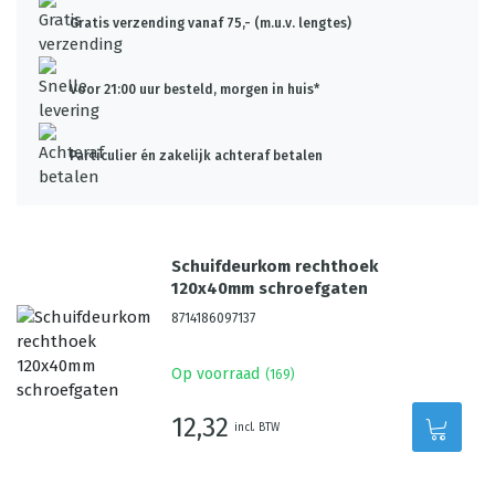
Gratis verzending vanaf 75,- (m.u.v. lengtes)
Voor 21:00 uur besteld, morgen in huis*
Particulier én zakelijk achteraf betalen
Schuifdeurkom rechthoek
120x40mm schroefgaten
8714186097137
Op voorraad
(
169
)
12,32
incl. BTW