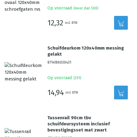
Op voorraad
(meer dan 500)
12,32
incl. BTW
Schuifdeurkom 120x40mm messing
gelakt
8714186030431
Op voorraad
(
291
)
14,94
incl. BTW
Tussenrail 90cm tbv
schuifdeursysteem inclusief
bevestigingsset mat zwart