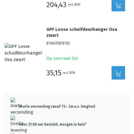
204,43
incl. BTW
GPF Losse schuifdeurhanger Osa
zwart
8716075876793
Op voorraad
(
56
)
35,15
incl. BTW
Gratis verzending vanaf 75,- (m.u.v. lengtes)
Voor 21:00 uur besteld, morgen in huis*