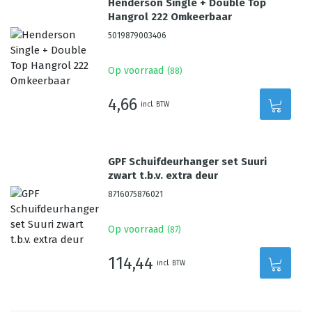
Henderson Single + Double Top
Hangrol 222 Omkeerbaar
5019879003406
Op voorraad
(
88
)
4,66
incl. BTW
GPF Schuifdeurhanger set Suuri
zwart t.b.v. extra deur
8716075876021
Op voorraad
(
87
)
114,44
incl. BTW