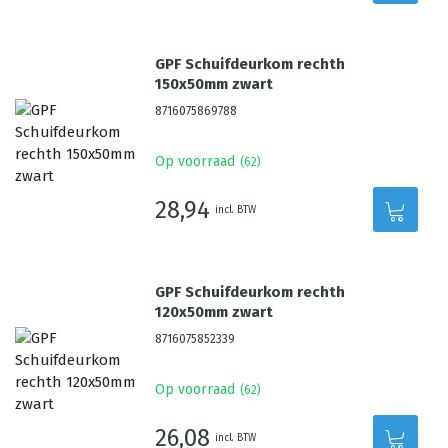
GPF Schuifdeurkom rechth
150x50mm zwart
8716075869788
Op voorraad
(
62
)
28,94
incl. BTW
GPF Schuifdeurkom rechth
120x50mm zwart
8716075852339
Op voorraad
(
62
)
26,08
incl. BTW