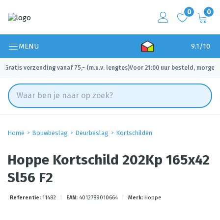
0
0
MENU
9.1/10
Gratis verzending vanaf 75,- (m.u.v. lengtes)
Voor 21:00 uur besteld, morgen 
✓
✓
Home
Bouwbeslag
Deurbeslag
Kortschilden
Hoppe Kortschild 202Kp 165x42
Sl56 F2
Referentie:
11482
|
EAN:
4012789010664
|
Merk:
Hoppe