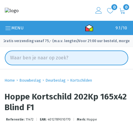
0
0
MENU
9.1/10
Gratis verzending vanaf 75,- (m.u.v. lengtes)
Voor 21:00 uur besteld, morgen 
✓
✓
Home
Bouwbeslag
Deurbeslag
Kortschilden
Hoppe Kortschild 202Kp 165x42
Blind F1
Referentie:
11472
|
EAN:
4012789010770
|
Merk:
Hoppe