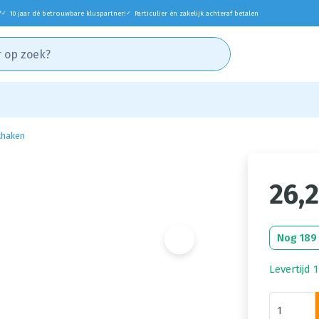
*
10 jaar dé betrouwbare kluspartner!
Particulier én zakelijk achteraf betalen
✓
✓
khaken
26,
Nog 189
Levertijd 