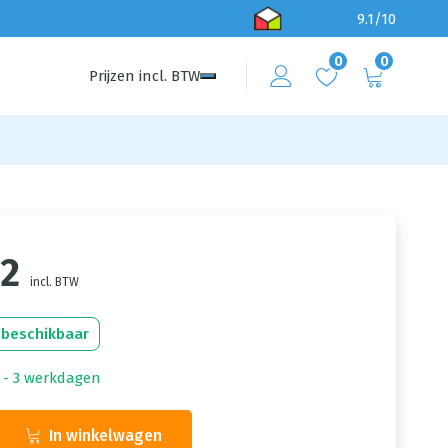
9.1/10
0
0
Prijzen
incl.
BTW
22
incl. BTW
 beschikbaar
1 - 3 werkdagen
In winkelwagen