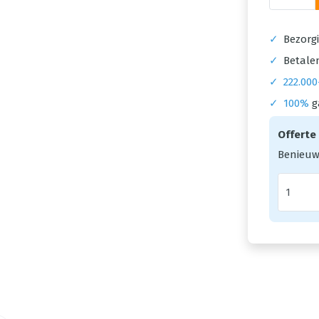
✓
Bezorgi
✓
Betalen
✓
222.000
✓
100%
g
Offerte
Benieuw