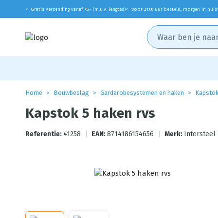
Gratis verzending vanaf 75,- (m.u.v. lengtes)
Voor 21:00 uur besteld, morgen in huis
✓
✓
Home
Bouwbeslag
Garderobesystemen en haken
Kapsto
Kapstok 5 haken rvs
Referentie:
41258
|
EAN:
8714186154656
|
Merk:
Intersteel