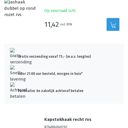
Op voorraad
(
475
)
11,42
incl. BTW
Gratis verzending vanaf 75,- (m.u.v. lengtes)
Voor 21:00 uur besteld, morgen in huis*
Particulier én zakelijk achteraf betalen
Kapstokhaak recht rvs
8714186060292