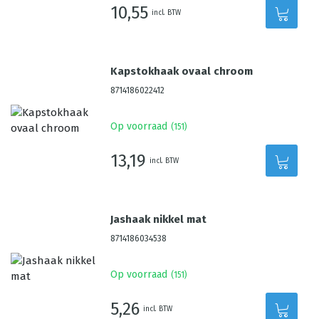
10,55
incl. BTW
Kapstokhaak ovaal chroom
8714186022412
Op voorraad
(
151
)
13,19
incl. BTW
Jashaak nikkel mat
8714186034538
Op voorraad
(
151
)
5,26
incl. BTW