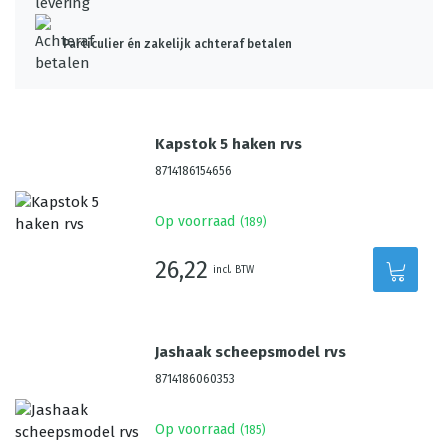
Particulier én zakelijk achteraf betalen
Kapstok 5 haken rvs
8714186154656
Op voorraad
(
189
)
26,22
incl. BTW
Jashaak scheepsmodel rvs
8714186060353
Op voorraad
(
185
)