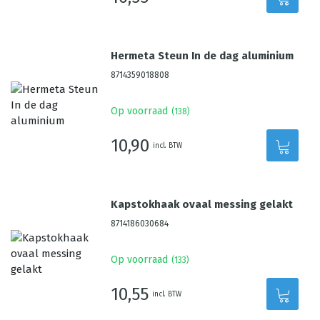
Hermeta Steun In de dag aluminium
8714359018808
Op voorraad
(
138
)
10,90
incl. BTW
Kapstokhaak ovaal messing gelakt
8714186030684
Op voorraad
(
133
)
10,55
incl. BTW