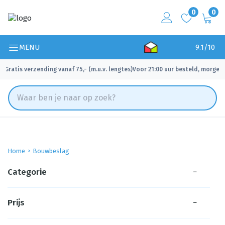
0
0
MENU
9.1/10
Gratis verzending vanaf 75,- (m.u.v. lengtes)
Voor 21:00 uur besteld, morgen 
✓
✓
Home
Bouwbeslag
Categorie
−
Prijs
−