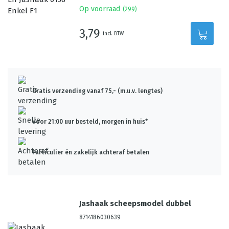
Op voorraad
(
299
)
3,79
incl. BTW
Gratis verzending vanaf 75,- (m.u.v. lengtes)
Voor 21:00 uur besteld, morgen in huis*
Particulier én zakelijk achteraf betalen
Jashaak scheepsmodel dubbel
8714186030639