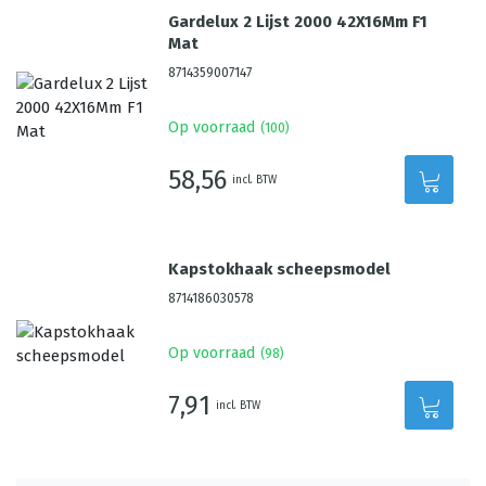
Gardelux 2 Lijst 2000 42X16Mm F1
Mat
8714359007147
Op voorraad
(
100
)
58,56
incl. BTW
Kapstokhaak scheepsmodel
8714186030578
Op voorraad
(
98
)
7,91
incl. BTW