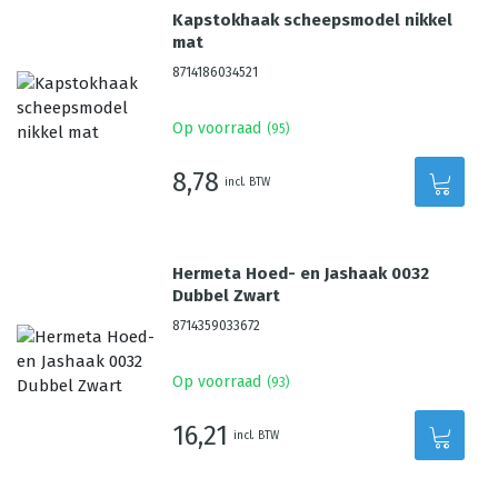
Kapstokhaak scheepsmodel nikkel
mat
8714186034521
Op voorraad
(
95
)
8,78
incl. BTW
Hermeta Hoed- en Jashaak 0032
Dubbel Zwart
8714359033672
Op voorraad
(
93
)
16,21
incl. BTW