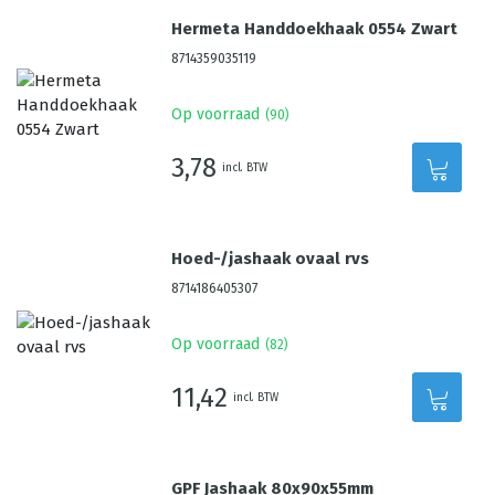
Hermeta Handdoekhaak 0554 Zwart
8714359035119
Op voorraad
(
90
)
3,78
incl. BTW
Hoed-/jashaak ovaal rvs
8714186405307
Op voorraad
(
82
)
11,42
incl. BTW
GPF Jashaak 80x90x55mm