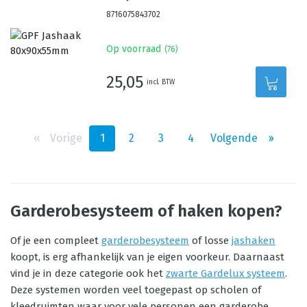
8716075843702
Op voorraad
(
76
)
25,05
incl. BTW
‹‹
Vorige
1
2
3
4
Volgende
››
Garderobesysteem of haken kopen?
Of je een compleet
garderobesysteem
of losse
jashaken
koopt, is erg afhankelijk van je eigen voorkeur. Daarnaast
vind je in deze categorie ook het
zwarte Gardelux systeem
.
Deze systemen worden veel toegepast op scholen of
kleedruimten waar voor vele personen een garderobe