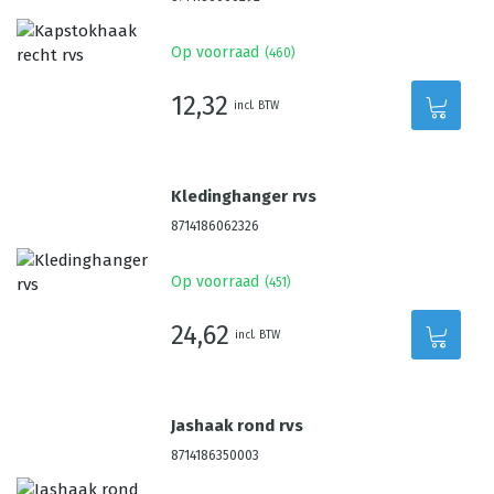
Op voorraad
(
460
)
12,32
incl. BTW
Kledinghanger rvs
8714186062326
Op voorraad
(
451
)
24,62
incl. BTW
Jashaak rond rvs
8714186350003