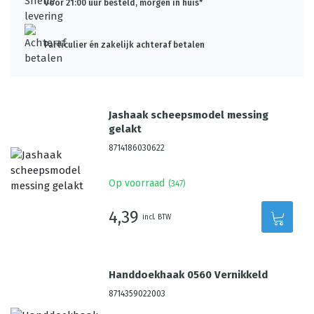
Voor 21:00 uur besteld, morgen in huis*
Particulier én zakelijk achteraf betalen
Jashaak scheepsmodel messing
gelakt
8714186030622
Op voorraad
(
347
)
4,39
incl. BTW
Handdoekhaak 0560 Vernikkeld
8714359022003