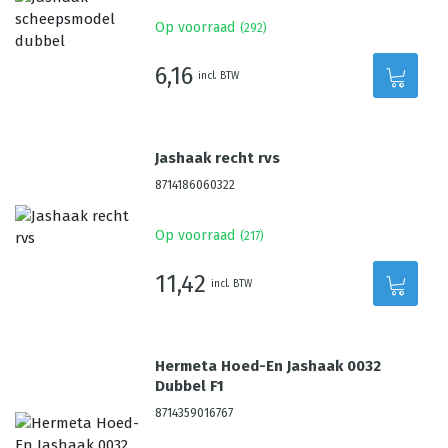
Op voorraad
(
292
)
6,16
incl. BTW
Jashaak recht rvs
8714186060322
Op voorraad
(
217
)
11,42
incl. BTW
Hermeta Hoed-En Jashaak 0032
Dubbel F1
8714359016767