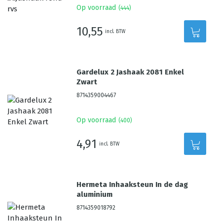
Op voorraad
(
444
)
10,55
incl. BTW
Gardelux 2 Jashaak 2081 Enkel
Zwart
8714359004467
Op voorraad
(
400
)
4,91
incl. BTW
Hermeta Inhaaksteun In de dag
aluminium
8714359018792