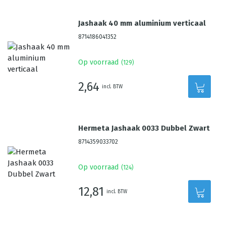
Jashaak 40 mm aluminium verticaal
8714186041352
Op voorraad
(
129
)
2,64
incl. BTW
Hermeta Jashaak 0033 Dubbel Zwart
8714359033702
Op voorraad
(
124
)
12,81
incl. BTW