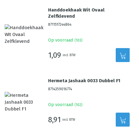
Handdoekhaak Wit Ovaal
Zelfklevend
8711517244864
Op voorraad
(
103
)
1,09
incl. BTW
Hermeta Jashaak 0033 Dubbel F1
8714359016774
Op voorraad
(
102
)
8,91
incl. BTW