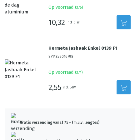
Op voorraad
(
376
)
10,32
incl. BTW
Hermeta Jashaak Enkel 0139 F1
8714359016798
Op voorraad
(
374
)
2,55
incl. BTW
Gratis verzending vanaf 75,- (m.u.v. lengtes)