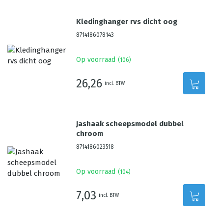
Kledinghanger rvs dicht oog
8714186078143
Op voorraad
(
106
)
26,26
incl. BTW
Jashaak scheepsmodel dubbel
chroom
8714186023518
Op voorraad
(
104
)
7,03
incl. BTW