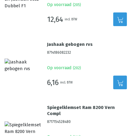
Op voorraad
(
205
)
12,64
incl. BTW
Jashaak gebogen rvs
8714186082232
Op voorraad
(
202
)
6,16
incl. BTW
Spiegelklemset Ram 8200 Vern
Compl
8717154528480