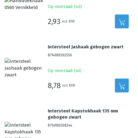
Op voorraad
(
345
)
2,93
incl. BTW
Intersteel Jashaak gebogen zwart
8714186502556
Op voorraad
(
341
)
8,78
incl. BTW
Intersteel Kapstokhaak 135 mm
gebogen zwart
8714186508244