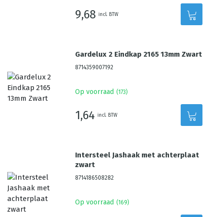
9,68
incl. BTW
Gardelux 2 Eindkap 2165 13mm Zwart
8714359007192
Op voorraad
(
173
)
1,64
incl. BTW
Intersteel Jashaak met achterplaat
zwart
8714186508282
Op voorraad
(
169
)