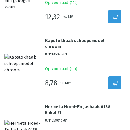
Op voorraad
(
304
)
12,32
incl. BTW
Kapstokhaak scheepsmodel
chroom
8714186023471
Op voorraad
(
301
)
8,78
incl. BTW
Hermeta Hoed-En Jashaak 0138
Enkel F1
8714359016781