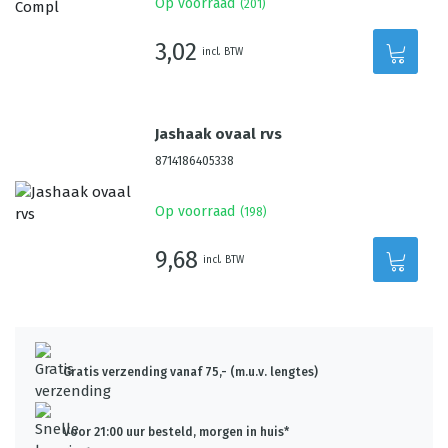
Op voorraad
(
201
)
3,02
incl. BTW
Jashaak ovaal rvs
8714186405338
Op voorraad
(
198
)
9,68
incl. BTW
Gratis verzending vanaf 75,- (m.u.v. lengtes)
Voor 21:00 uur besteld, morgen in huis*