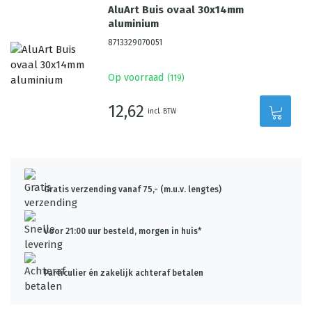
AluArt Buis ovaal 30x14mm
aluminium
8713329070051
Op voorraad
(
119
)
12,62
incl. BTW
Gratis verzending vanaf 75,- (m.u.v. lengtes)
Voor 21:00 uur besteld, morgen in huis*
Particulier én zakelijk achteraf betalen