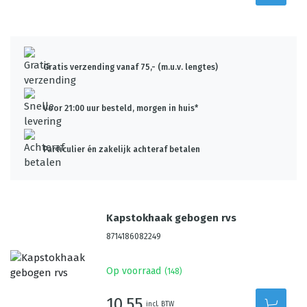
Gratis verzending vanaf 75,- (m.u.v. lengtes)
Voor 21:00 uur besteld, morgen in huis*
Particulier én zakelijk achteraf betalen
Kapstokhaak gebogen rvs
8714186082249
Op voorraad
(
148
)
10,55
incl. BTW