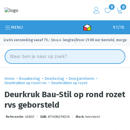
0
0
MENU
9.1/10
Gratis verzending vanaf 75,- (m.u.v. lengtes)
Voor 21:00 uur besteld, morgen 
✓
✓
Home
Bouwbeslag
Deurbeslag
Deurgarnituren
Deurkrukken op rozet rvs
Deurkrukken op rozet
Deurkruk Bau-Stil op rond rozet
rvs geborsteld
Referentie:
40830
|
EAN:
8714186298336
|
Merk:
Intersteel