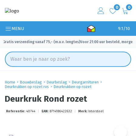
0
0
MENU
9.1/10
Gratis verzending vanaf 75,- (m.u.v. lengtes)
Voor 21:00 uur besteld, morgen 
✓
✓
Home
Bouwbeslag
Deurbeslag
Deurgarnituren
Deurkrukken op rozet rvs
Deurkrukken op rozet
Deurkruk Rond rozet
Referentie:
40744
|
EAN:
8714186422632
|
Merk:
Intersteel