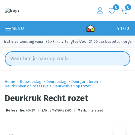
0
0
MENU
9.1/10
Gratis verzending vanaf 75,- (m.u.v. lengtes)
Voor 21:00 uur besteld, morgen 
✓
✓
Home
Bouwbeslag
Deurbeslag
Deurgarnituren
Deurkrukken op rozet rvs
Deurkrukken op rozet
Deurkruk Recht rozet
Referentie:
40729
|
EAN:
8714186422595
|
Merk:
Intersteel