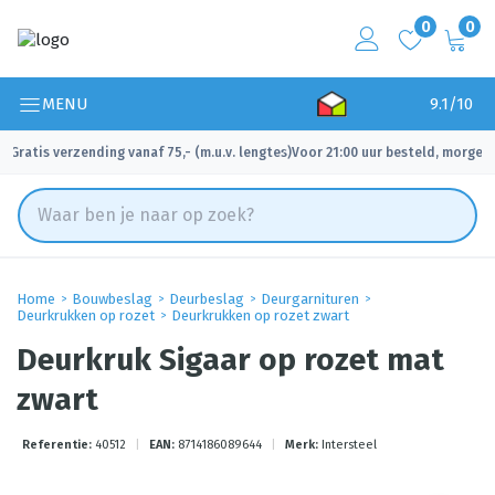
0
0
MENU
9.1/10
Gratis verzending vanaf 75,- (m.u.v. lengtes)
Voor 21:00 uur besteld, morgen 
✓
✓
Home
Bouwbeslag
Deurbeslag
Deurgarnituren
Deurkrukken op rozet
Deurkrukken op rozet zwart
Deurkruk Sigaar op rozet mat
zwart
Referentie:
40512
|
EAN:
8714186089644
|
Merk:
Intersteel