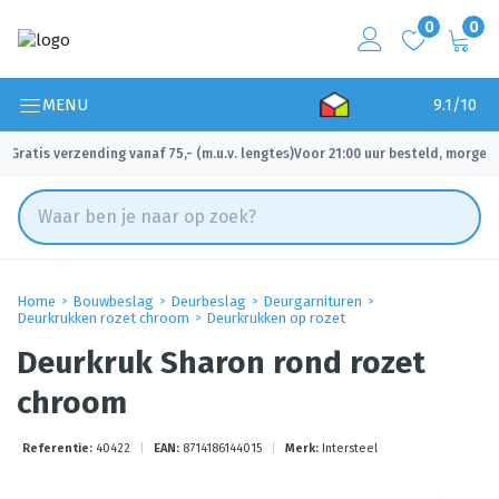
0
0
MENU
9.1/10
Gratis verzending vanaf 75,- (m.u.v. lengtes)
Voor 21:00 uur besteld, morgen 
✓
✓
Home
Bouwbeslag
Deurbeslag
Deurgarnituren
Deurkrukken rozet chroom
Deurkrukken op rozet
Deurkruk Sharon rond rozet
chroom
Referentie:
40422
|
EAN:
8714186144015
|
Merk:
Intersteel