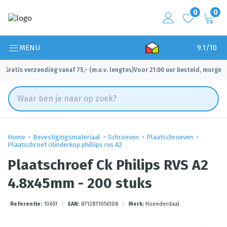
0
0
MENU
9.1/10
Gratis verzending vanaf 75,- (m.u.v. lengtes)
Voor 21:00 uur besteld, morgen 
✓
✓
Home
Bevestigingsmateriaal
Schroeven
Plaatschroeven
Plaatschroef cilinderkop phillips rvs A2
Plaatschroef Ck Philips RVS A2
4.8x45mm - 200 stuks
Referentie:
10651
|
EAN:
8712811056108
|
Merk:
Hoenderdaal