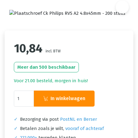
10,84
incl. BTW
Meer dan 500 beschikbaar
Voor 21.00 besteld, morgen in huis!
In winkelwagen
✓
Bezorging via post
PostNL en Berser
✓
Betalen zoals je wilt,
vooraf of achteraf
✓
222.000+
tevreden klanten