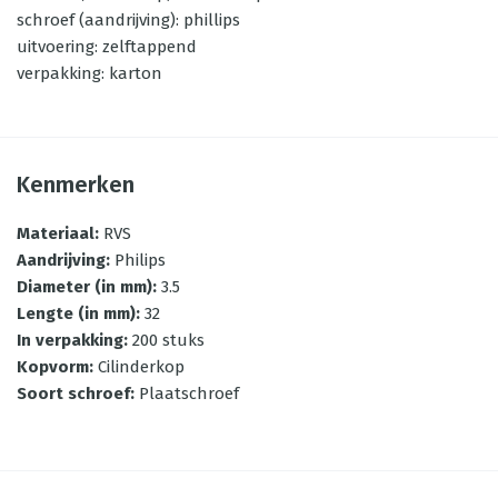
schroef (aandrijving): phillips
uitvoering: zelftappend
verpakking: karton
Kenmerken
Materiaal
:
RVS
Aandrijving
:
Philips
Diameter (in mm)
:
3.5
Lengte (in mm)
:
32
In verpakking
:
200 stuks
Kopvorm
:
Cilinderkop
Soort schroef
:
Plaatschroef