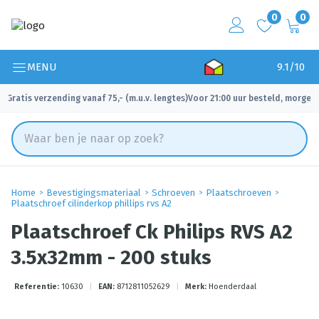
0
0
MENU
9.1/10
Gratis verzending vanaf 75,- (m.u.v. lengtes)
Voor 21:00 uur besteld, morgen 
✓
✓
Home
Bevestigingsmateriaal
Schroeven
Plaatschroeven
Plaatschroef cilinderkop phillips rvs A2
Plaatschroef Ck Philips RVS A2
3.5x32mm - 200 stuks
Referentie:
10630
|
EAN:
8712811052629
|
Merk:
Hoenderdaal