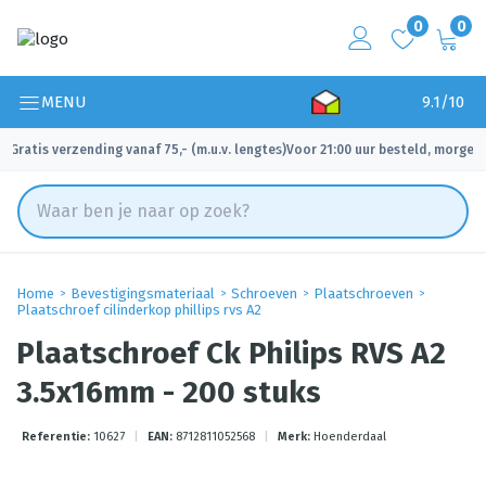
0
0
MENU
9.1/10
Gratis verzending vanaf 75,- (m.u.v. lengtes)
Voor 21:00 uur besteld, morgen 
✓
✓
Home
Bevestigingsmateriaal
Schroeven
Plaatschroeven
Plaatschroef cilinderkop phillips rvs A2
Plaatschroef Ck Philips RVS A2
3.5x16mm - 200 stuks
Referentie:
10627
|
EAN:
8712811052568
|
Merk:
Hoenderdaal