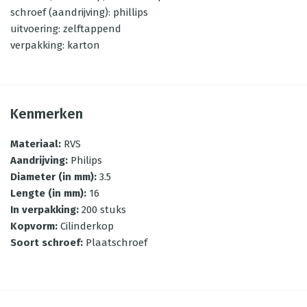
schroef (aandrijving): phillips
uitvoering: zelftappend
verpakking: karton
Kenmerken
Materiaal
:
RVS
Aandrijving
:
Philips
Diameter (in mm)
:
3.5
Lengte (in mm)
:
16
In verpakking
:
200 stuks
Kopvorm
:
Cilinderkop
Soort schroef
:
Plaatschroef