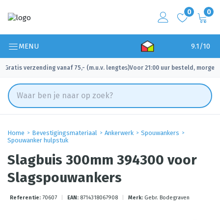
0
0
MENU
9.1/10
Gratis verzending vanaf 75,- (m.u.v. lengtes)
Voor 21:00 uur besteld, morgen 
✓
✓
Home
Bevestigingsmateriaal
Ankerwerk
Spouwankers
Spouwanker hulpstuk
Slagbuis 300mm 394300 voor
Slagspouwankers
Referentie:
70607
|
EAN:
8714318067908
|
Merk:
Gebr. Bodegraven