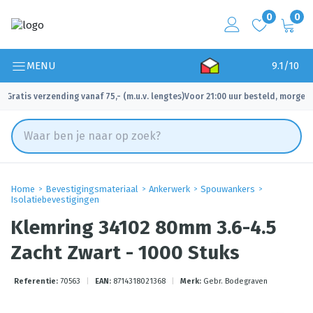
0
0
MENU
9.1/10
Gratis verzending vanaf 75,- (m.u.v. lengtes)
Voor 21:00 uur besteld, morgen 
✓
✓
Home
Bevestigingsmateriaal
Ankerwerk
Spouwankers
Isolatiebevestigingen
Klemring 34102 80mm 3.6-4.5
Zacht Zwart - 1000 Stuks
Referentie:
70563
|
EAN:
8714318021368
|
Merk:
Gebr. Bodegraven