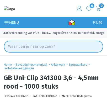
0
0
MENU
9.1/10
Gratis verzending vanaf 75,- (m.u.v. lengtes)
Voor 21:00 uur besteld, morgen 
✓
✓
Home
Bevestigingsmateriaal
Ankerwerk
Spouwankers
Isolatiebevestigingen
GB Uni-Clip 341300 3,6 - 4,5mm
rood - 1000 stuks
Referentie:
13602
|
EAN:
8714318010447
|
Merk:
Gebr. Bodegraven