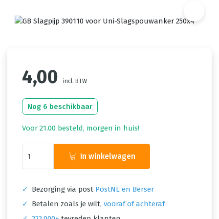
4,00
incl. BTW
Nog 6 beschikbaar
Voor 21.00 besteld, morgen in huis!
In winkelwagen
✓
Bezorging via post
PostNL en Berser
✓
Betalen zoals je wilt,
vooraf of achteraf
✓
222.000+
tevreden klanten