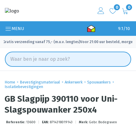
0
0
MENU
9.1/10
Gratis verzending vanaf 75,- (m.u.v. lengtes)
Voor 21:00 uur besteld, morgen 
✓
✓
Home
Bevestigingsmateriaal
Ankerwerk
Spouwankers
Isolatiebevestigingen
GB Slagpijp 390110 voor Uni-
Slagspouwanker 250x4
Referentie:
13600
|
EAN:
8714318019143
|
Merk:
Gebr. Bodegraven