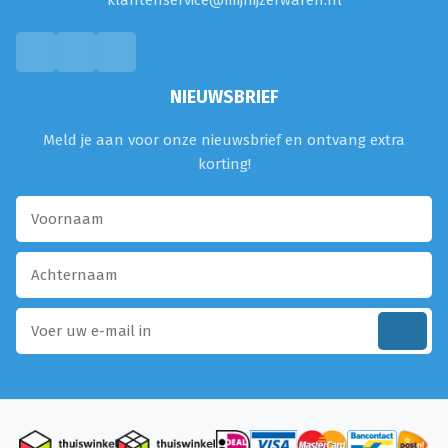
klantenservice@mijnijzerwaren.nl
NIEUWSBRIEF
Meld je aan voor onze nieuwsbrief en ontvang extra
korting!