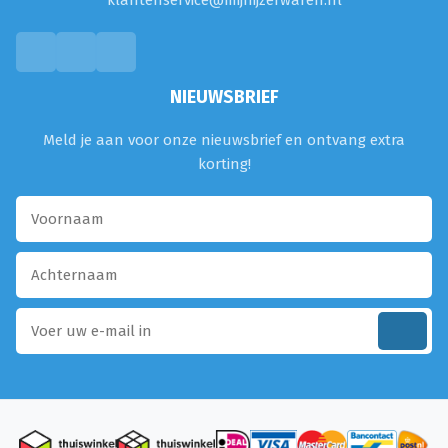
klantenservice@mijnijzerwaren.nl
NIEUWSBRIEF
Meld je aan voor onze nieuwsbrief en ontvang extra
korting!