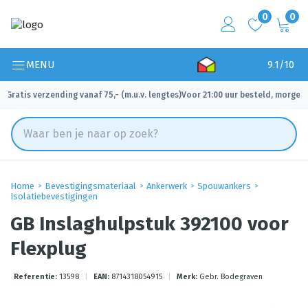
0
0
MENU
9.1/10
Gratis verzending vanaf 75,- (m.u.v. lengtes)
Voor 21:00 uur besteld, morgen 
✓
✓
Home
Bevestigingsmateriaal
Ankerwerk
Spouwankers
Isolatiebevestigingen
GB Inslaghulpstuk 392100 voor
Flexplug
Referentie:
13598
|
EAN:
8714318054915
|
Merk:
Gebr. Bodegraven