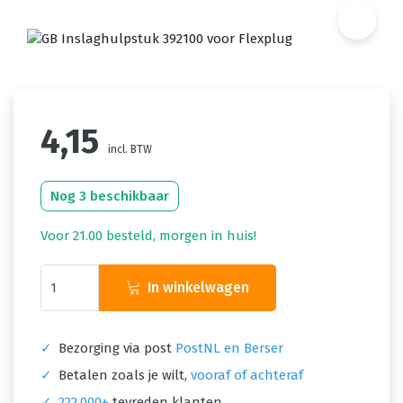
4,15
incl. BTW
Nog 3 beschikbaar
Voor 21.00 besteld, morgen in huis!
In winkelwagen
✓
Bezorging via post
PostNL en Berser
✓
Betalen zoals je wilt,
vooraf of achteraf
✓
222.000+
tevreden klanten