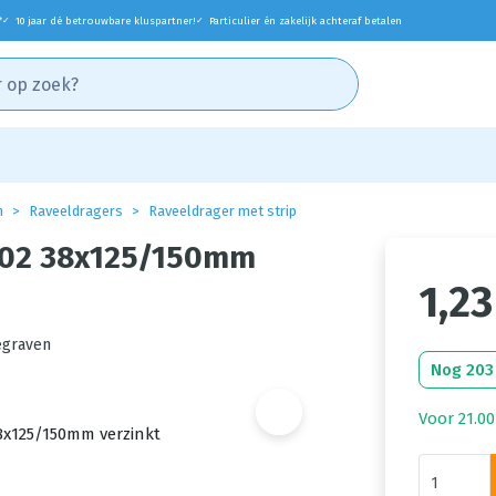
*
10 jaar dé betrouwbare kluspartner!
Particulier én zakelijk achteraf betalen
✓
✓
n
Raveeldragers
Raveeldrager met strip
7702 38x125/150mm
1,23
egraven
Nog 203
Voor 21.00