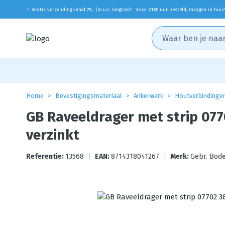
Gratis verzending vanaf 75,- (m.u.v. lengtes)
Voor 21:00 uur besteld, morgen in huis
✓
✓
Home
Bevestigingsmateriaal
Ankerwerk
Houtverbindinge
GB Raveeldrager met strip 0
verzinkt
Referentie:
13568
|
EAN:
8714318041267
|
Merk:
Gebr. Bod