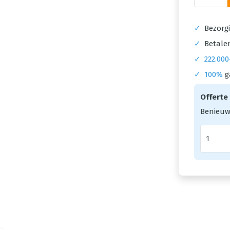
✓
Bezorgi
✓
Betalen
✓
222.000
✓
100%
g
Offerte
Benieuw