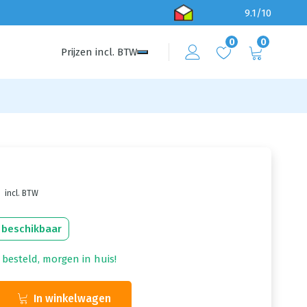
9.1/10
0
0
Prijzen
incl.
BTW
incl. BTW
 beschikbaar
 besteld, morgen in huis!
In winkelwagen