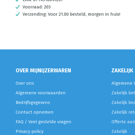
Voorraad:
203
Verzending:
Voor 21.00 besteld, morgen in huis!
OVER MIJNIJZERWAREN
ZAKELIJK
Over ons
Algemene V
Algemene voorwaarden
Zakelijk be
Bedrijfsgegevens
Zakelijk be
Contact opnemen
Zakelijk r
FAQ / Veel gestelde vragen
Offerte aa
Privacy policy
Zakelijk