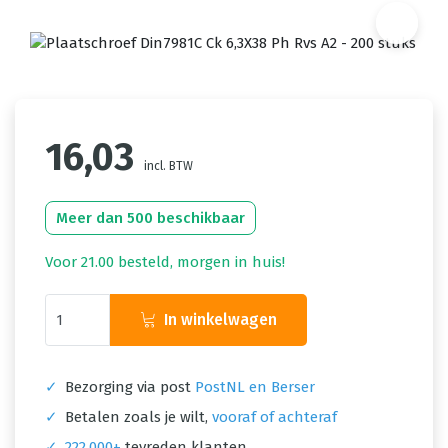
16,03
incl. BTW
Meer dan 500 beschikbaar
Voor 21.00 besteld, morgen in huis!
In winkelwagen
✓
Bezorging via post
PostNL en Berser
✓
Betalen zoals je wilt,
vooraf of achteraf
✓
222.000+
tevreden klanten