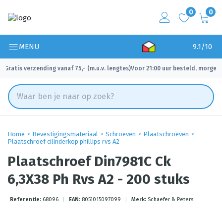
0
0
MENU
9.1/10
Gratis verzending vanaf 75,- (m.u.v. lengtes)
Voor 21:00 uur besteld, morgen 
✓
✓
Home
Bevestigingsmateriaal
Schroeven
Plaatschroeven
Plaatschroef cilinderkop phillips rvs A2
Plaatschroef Din7981C Ck
6,3X38 Ph Rvs A2 - 200 stuks
Referentie:
68096
|
EAN:
8051015097099
|
Merk:
Schaefer & Peters