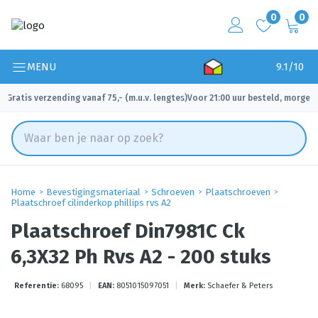
0
0
MENU
9.1/10
Gratis verzending vanaf 75,- (m.u.v. lengtes)
Voor 21:00 uur besteld, morgen 
✓
✓
Home
Bevestigingsmateriaal
Schroeven
Plaatschroeven
Plaatschroef cilinderkop phillips rvs A2
Plaatschroef Din7981C Ck
6,3X32 Ph Rvs A2 - 200 stuks
Referentie:
68095
|
EAN:
8051015097051
|
Merk:
Schaefer & Peters