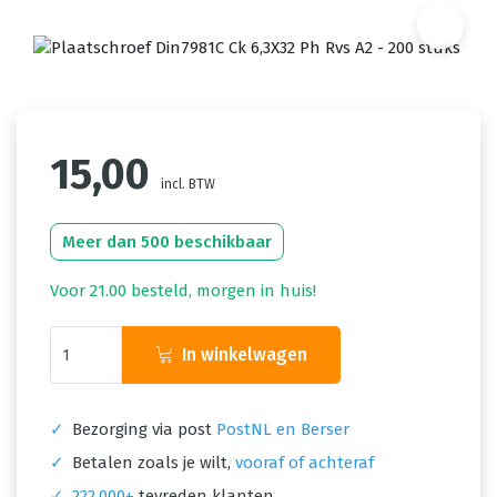
15,00
incl. BTW
Meer dan 500 beschikbaar
Voor 21.00 besteld, morgen in huis!
In winkelwagen
✓
Bezorging via post
PostNL en Berser
✓
Betalen zoals je wilt,
vooraf of achteraf
✓
222.000+
tevreden klanten