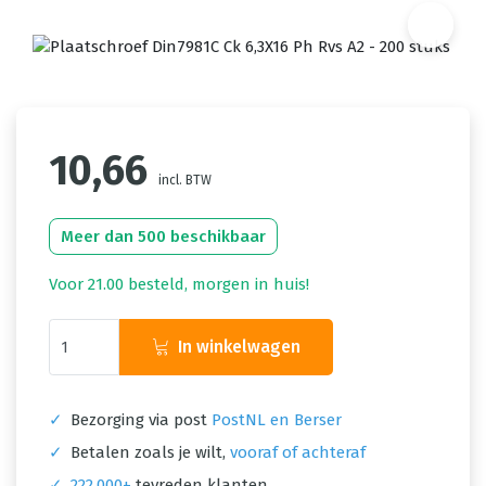
10,66
incl. BTW
Meer dan 500 beschikbaar
Voor 21.00 besteld, morgen in huis!
In winkelwagen
✓
Bezorging via post
PostNL en Berser
✓
Betalen zoals je wilt,
vooraf of achteraf
✓
222.000+
tevreden klanten