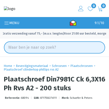
0
0
MENU
9.1/10
Gratis verzending vanaf 75,- (m.u.v. lengtes)
Voor 21:00 uur besteld, morgen 
✓
✓
Home
Bevestigingsmateriaal
Schroeven
Plaatschroeven
Plaatschroef cilinderkop phillips rvs A2
Plaatschroef Din7981C Ck 6,3X16
Ph Rvs A2 - 200 stuks
Referentie:
68094
|
EAN:
8717556374111
|
Merk:
Schaefer & Peters