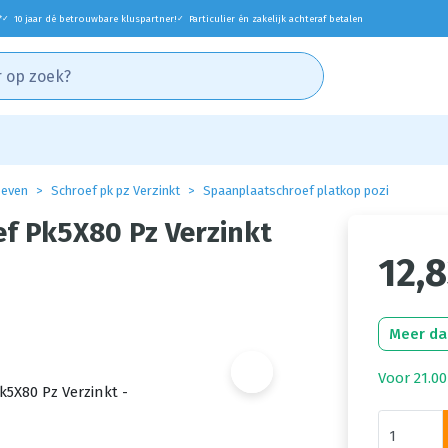
*
10 jaar dé betrouwbare kluspartner!
Particulier én zakelijk achteraf betalen
✓
✓
oeven
Schroef pk pz Verzinkt
Spaanplaatschroef platkop pozi
f Pk5X80 Pz Verzinkt
12,
Meer da
Voor 21.00