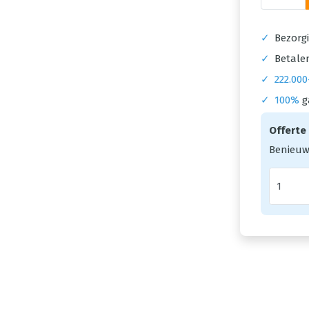
✓
Bezorgi
✓
Betalen
✓
222.000
✓
100%
g
Offerte
Benieuw