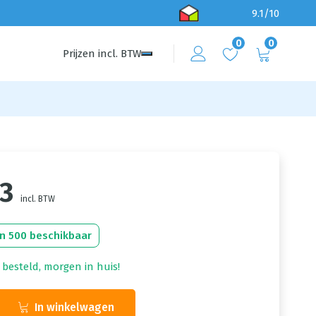
9.1/10
0
0
Prijzen
incl.
BTW
83
incl. BTW
n 500 beschikbaar
 besteld, morgen in huis!
In winkelwagen