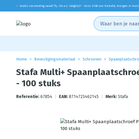
Gratis verzending vanaf 75,- (m.u.v. lengtes)
Voor 21:00 uur besteld, morgen in huis
✓
✓
Home
Bevestigingsmateriaal
Schroeven
Spaanplaatschr
Stafa Multi+ Spaanplaatschroe
- 100 stuks
Referentie:
67854
|
EAN:
8714723462145
|
Merk:
Stafa