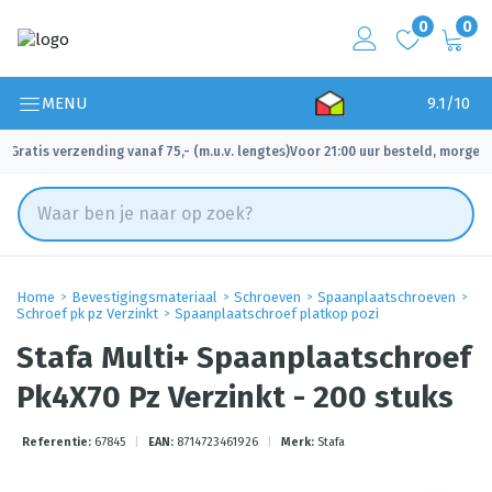
0
0
MENU
9.1/10
Gratis verzending vanaf 75,- (m.u.v. lengtes)
Voor 21:00 uur besteld, morgen 
✓
✓
Home
Bevestigingsmateriaal
Schroeven
Spaanplaatschroeven
Schroef pk pz Verzinkt
Spaanplaatschroef platkop pozi
Stafa Multi+ Spaanplaatschroef
Pk4X70 Pz Verzinkt - 200 stuks
Referentie:
67845
|
EAN:
8714723461926
|
Merk:
Stafa