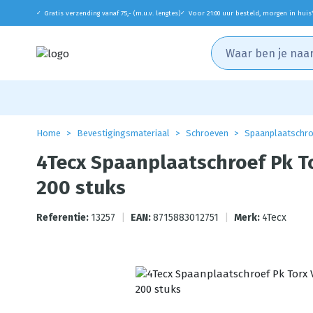
Gratis verzending vanaf 75,- (m.u.v. lengtes)
Voor 21:00 uur besteld, morgen in huis
✓
✓
Home
Bevestigingsmateriaal
Schroeven
Spaanplaatschr
4Tecx Spaanplaatschroef Pk T
200 stuks
Referentie:
13257
|
EAN:
8715883012751
|
Merk:
4Tecx