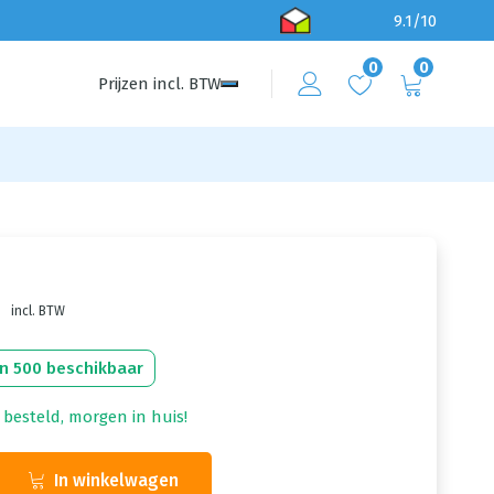
9.1/10
0
0
Prijzen
incl.
BTW
incl. BTW
n 500 beschikbaar
 besteld, morgen in huis!
In winkelwagen