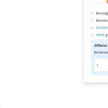
✓
Bezorgi
✓
Betalen
✓
222.000
✓
100%
g
Offerte
Benieuw