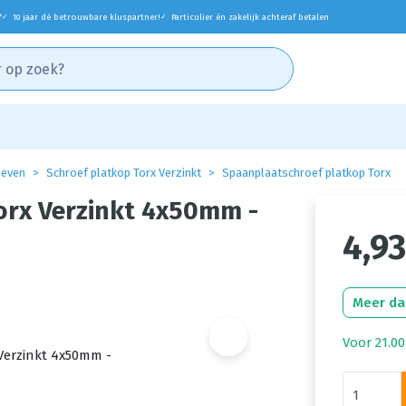
*
10 jaar dé betrouwbare kluspartner!
Particulier én zakelijk achteraf betalen
✓
✓
oeven
Schroef platkop Torx Verzinkt
Spaanplaatschroef platkop Torx
orx Verzinkt 4x50mm -
4,93
Meer da
Voor 21.00