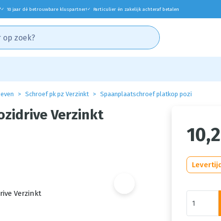
*
10 jaar dé betrouwbare kluspartner!
Particulier én zakelijk achteraf betalen
✓
✓
oeven
Schroef pk pz Verzinkt
Spaanplaatschroef platkop pozi
zidrive Verzinkt
10,
Levertij