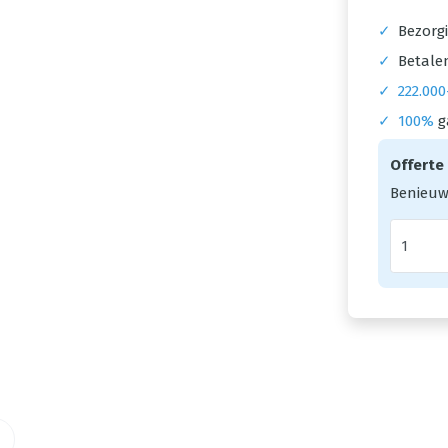
✓
Bezorgi
✓
Betalen
✓
222.000
✓
100%
g
Offerte
Benieuw