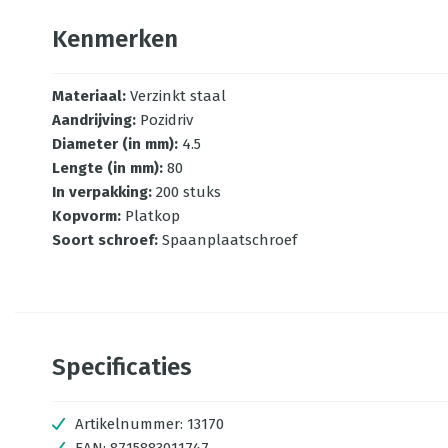
Kenmerken
Materiaal
:
Verzinkt staal
Aandrijving
:
Pozidriv
Diameter (in mm)
:
4.5
Lengte (in mm)
:
80
In verpakking
:
200 stuks
Kopvorm
:
Platkop
Soort schroef
:
Spaanplaatschroef
Specificaties
Artikelnummer:
13170