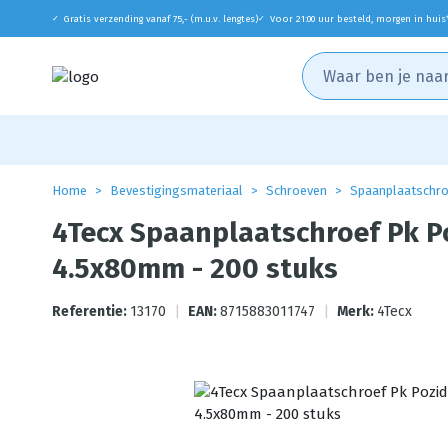
Gratis verzending vanaf 75,- (m.u.v. lengtes)
Voor 21:00 uur besteld, morgen in huis
✓
✓
Home
Bevestigingsmateriaal
Schroeven
Spaanplaatschr
4Tecx Spaanplaatschroef Pk Po
4.5x80mm - 200 stuks
Referentie:
13170
|
EAN:
8715883011747
|
Merk:
4Tecx