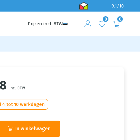
9.1/10
0
0
Prijzen
incl.
BTW
28
incl. BTW
d 4 tot 10 werkdagen
In winkelwagen