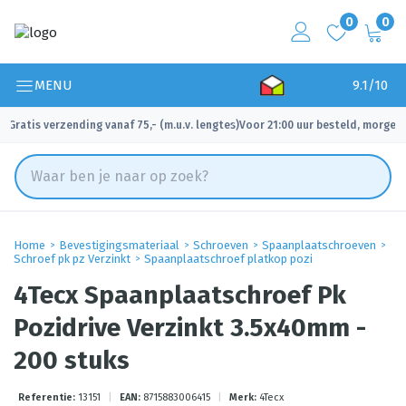
0
0
MENU
9.1/10
Gratis verzending vanaf 75,- (m.u.v. lengtes)
Voor 21:00 uur besteld, morgen 
✓
✓
Home
Bevestigingsmateriaal
Schroeven
Spaanplaatschroeven
Schroef pk pz Verzinkt
Spaanplaatschroef platkop pozi
4Tecx Spaanplaatschroef Pk
Pozidrive Verzinkt 3.5x40mm -
200 stuks
Referentie:
13151
|
EAN:
8715883006415
|
Merk:
4Tecx