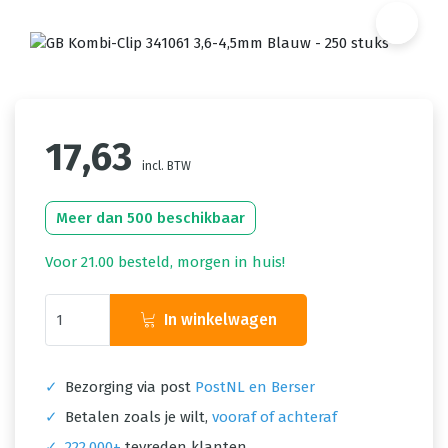
17,63
incl. BTW
Meer dan 500 beschikbaar
Voor 21.00 besteld, morgen in huis!
In winkelwagen
✓
Bezorging via post
PostNL en Berser
✓
Betalen zoals je wilt,
vooraf of achteraf
✓
222.000+
tevreden klanten