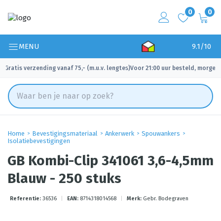
0
0
MENU
9.1/10
Gratis verzending vanaf 75,- (m.u.v. lengtes)
Voor 21:00 uur besteld, morgen 
✓
✓
Home
Bevestigingsmateriaal
Ankerwerk
Spouwankers
Isolatiebevestigingen
GB Kombi-Clip 341061 3,6-4,5mm
Blauw - 250 stuks
Referentie:
36536
|
EAN:
8714318014568
|
Merk:
Gebr. Bodegraven