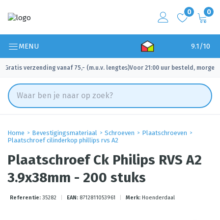
0
0
MENU
9.1/10
Gratis verzending vanaf 75,- (m.u.v. lengtes)
Voor 21:00 uur besteld, morgen 
✓
✓
Home
Bevestigingsmateriaal
Schroeven
Plaatschroeven
Plaatschroef cilinderkop phillips rvs A2
Plaatschroef Ck Philips RVS A2
3.9x38mm - 200 stuks
Referentie:
35282
|
EAN:
8712811053961
|
Merk:
Hoenderdaal