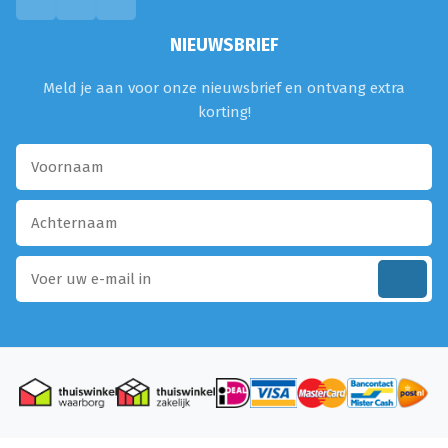
NIEUWSBRIEF
Meld je aan voor onze nieuwsbrief en ontvang extra
korting!