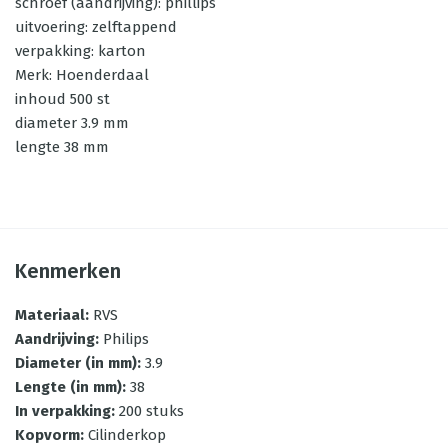
schroef (aandrijving): phillips
uitvoering: zelftappend
verpakking: karton
Merk: Hoenderdaal
inhoud 500 st
diameter 3.9 mm
lengte 38 mm
Kenmerken
Materiaal
:
RVS
Aandrijving
:
Philips
Diameter (in mm)
:
3.9
Lengte (in mm)
:
38
In verpakking
:
200 stuks
Kopvorm
:
Cilinderkop