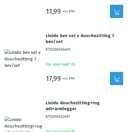
11,99
incl. BTW
Linido bev set v douchezitting 7
bev/set
8713206026409
Op voorraad
(
9
)
17,99
incl. BTW
Linido douchezitting+rug
wit+armlegger
8713206002601
Op voorraad
(
8
)