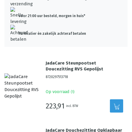
Voor 21:00 uur besteld, morgen in huis*
Particulier én zakelijk achteraf betalen
JadaCare Steunpootset
Doucezitting RVS Gepolijst
8720297513718
Op voorraad
(
1
)
223,91
incl. BTW
JadaCare Douchezitting Opklapbaar