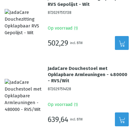
RVS Gepolijst - Wit
8720297513138
Op voorraad
(
1
)
502,29
incl. BTW
JadaCare Douchestoel met
Opklapbare Armleuningen - 480000
- RVS/Wit
8720297514128
Op voorraad
(
1
)
639,64
incl. BTW