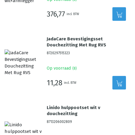
376,77
incl. BTW
JadaCare Bevestigingsset
Douchezitting Met Rug RVS
8720297515323
Op voorraad
(
8
)
11,28
incl. BTW
Linido hulppootset wit v
douchezitting
8713206002809