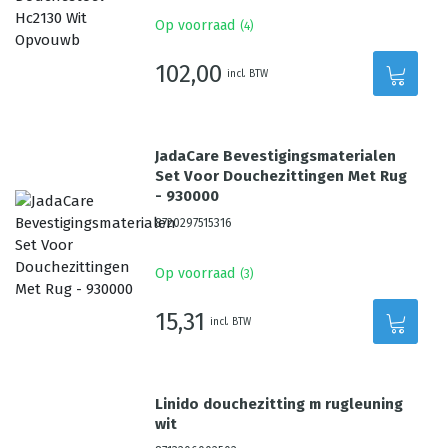
Op voorraad
(
4
)
102,00
incl. BTW
JadaCare Bevestigingsmaterialen
Set Voor Douchezittingen Met Rug
- 930000
8720297515316
Op voorraad
(
3
)
15,31
incl. BTW
Linido douchezitting m rugleuning
wit