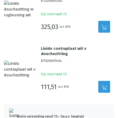
8713206002502
Op voorraad
(
1
)
325,03
incl. BTW
Linido contraplaat wit v
douchezitting
8713206015434
Op voorraad
(
1
)
111,51
incl. BTW
Gratis verzending vanaf 75,- (m.u.v. lengtes)