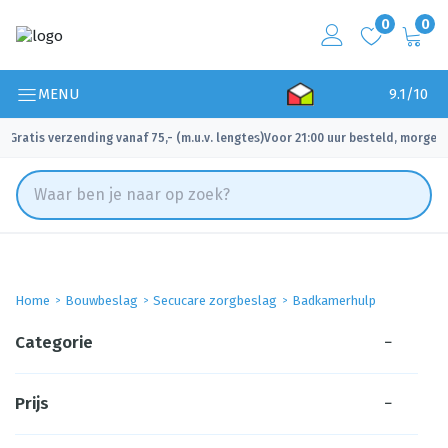
0
0
MENU
9.1/10
Gratis verzending vanaf 75,- (m.u.v. lengtes)
Voor 21:00 uur besteld, morgen 
✓
✓
Home
Bouwbeslag
Secucare zorgbeslag
Badkamerhulp
Categorie
−
Prijs
−