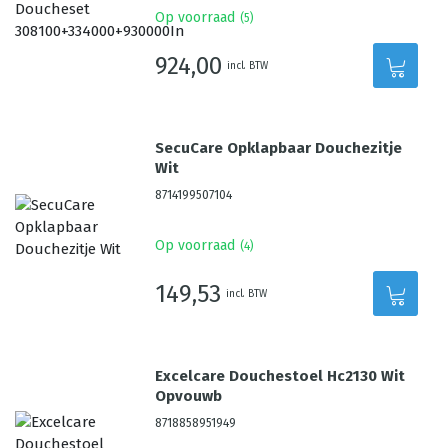
Op voorraad
(
5
)
924,00
incl. BTW
SecuCare Opklapbaar Douchezitje
Wit
8714199507104
Op voorraad
(
4
)
149,53
incl. BTW
Excelcare Douchestoel Hc2130 Wit
Opvouwb
8718858951949