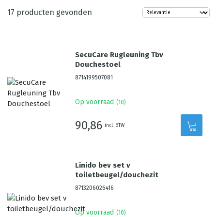
17
producten gevonden
SecuCare Rugleuning Tbv
Douchestoel
8714199507081
Op voorraad
(
10
)
90,86
incl. BTW
Linido bev set v
toiletbeugel/douchezit
8713206026416
Op voorraad
(
10
)