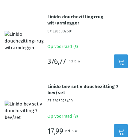
Linido douchezitting+rug
wit+armlegger
8713206002601
Op voorraad
(
8
)
376,77
incl. BTW
Linido bev set v douchezitting 7
bev/set
8713206026409
Op voorraad
(
8
)
17,99
incl. BTW