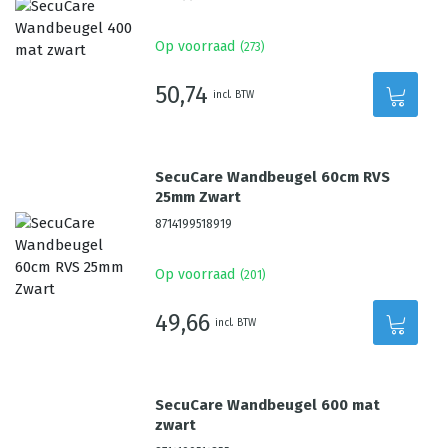
Op voorraad
(
273
)
50,74
incl. BTW
SecuCare Wandbeugel 60cm RVS
25mm Zwart
8714199518919
Op voorraad
(
201
)
49,66
incl. BTW
SecuCare Wandbeugel 600 mat
zwart