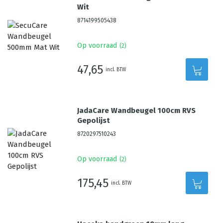
Wit
8714199505438
Op voorraad
(
2
)
47,65
incl. BTW
JadaCare Wandbeugel 100cm RVS
Gepolijst
8720297510243
Op voorraad
(
2
)
175,45
incl. BTW