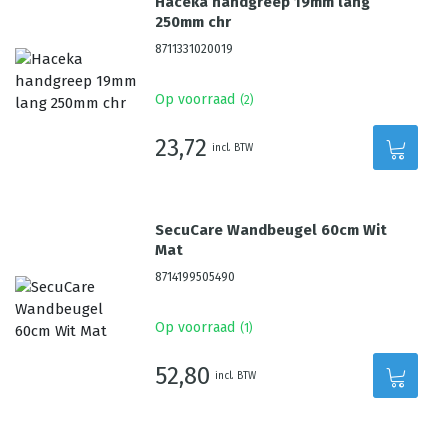
Haceka handgreep 19mm lang
250mm chr
8711331020019
Op voorraad
(
2
)
23,72
incl. BTW
SecuCare Wandbeugel 60cm Wit
Mat
8714199505490
Op voorraad
(
1
)
52,80
incl. BTW