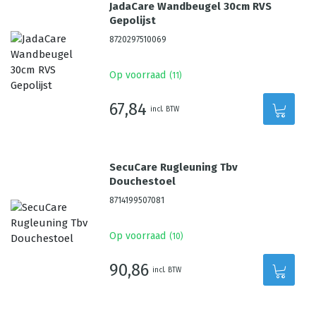
JadaCare Wandbeugel 30cm RVS
Gepolijst
8720297510069
Op voorraad
(
11
)
67,84
incl. BTW
SecuCare Rugleuning Tbv
Douchestoel
8714199507081
Op voorraad
(
10
)
90,86
incl. BTW