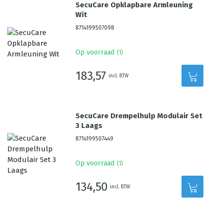
SecuCare Opklapbare Armleuning
Wit
8714199507098
Op voorraad
(
1
)
183,57
incl. BTW
SecuCare Drempelhulp Modulair Set
3 Laags
8714199507449
Op voorraad
(
1
)
134,50
incl. BTW