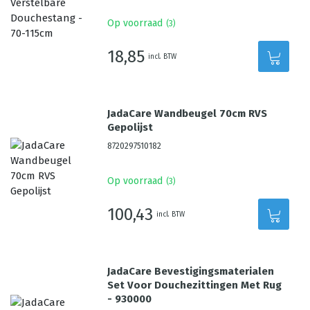
Op voorraad
(
3
)
18,85
incl. BTW
JadaCare Wandbeugel 70cm RVS
Gepolijst
8720297510182
Op voorraad
(
3
)
100,43
incl. BTW
JadaCare Bevestigingsmaterialen
Set Voor Douchezittingen Met Rug
- 930000