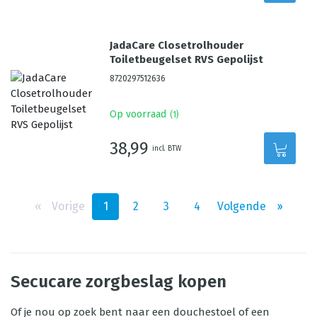
JadaCare Closetrolhouder
Toiletbeugelset RVS Gepolijst
8720297512636
Op voorraad
(
1
)
38,99
incl. BTW
‹‹
Vorige
1
2
3
4
Volgende
››
Secucare zorgbeslag kopen
Of je nou op zoek bent naar een douchestoel of een