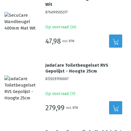
Wit
8714199505377
Op voorraad
(
30
)
47,98
incl. BTW
JadaCare Toiletbeugelset RVS
Gepolijst - Hoogte 25cm
8720297510007
Op voorraad
(
17
)
279,99
incl. BTW