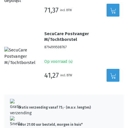
71,37
incl. BTW
SecuCare Postvanger
M/Tochtborstel
8714199508767
Op voorraad
(
4
)
41,27
incl. BTW
Gratis verzending vanaf 75,- (m.u.v. lengtes)
Voor 21:00 uur besteld, morgen in huis*