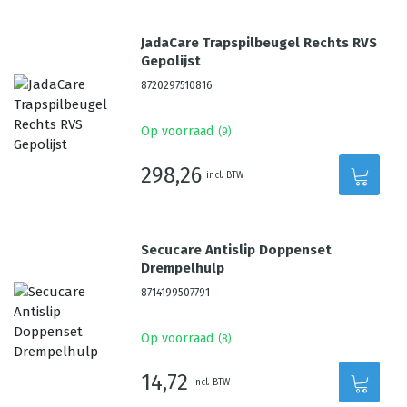
JadaCare Trapspilbeugel Rechts RVS
Gepolijst
8720297510816
Op voorraad
(
9
)
298,26
incl. BTW
Secucare Antislip Doppenset
Drempelhulp
8714199507791
Op voorraad
(
8
)
14,72
incl. BTW