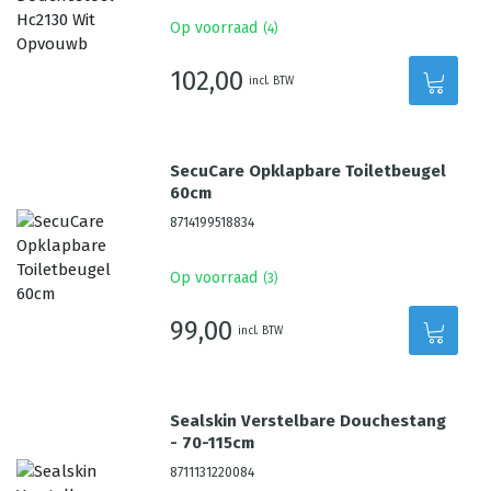
Op voorraad
(
4
)
102,00
incl. BTW
SecuCare Opklapbare Toiletbeugel
60cm
8714199518834
Op voorraad
(
3
)
99,00
incl. BTW
Sealskin Verstelbare Douchestang
- 70-115cm
8711131220084