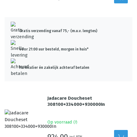
Gratis verzending vanaf 75,- (m.u.v. lengtes)
Voor 21:00 uur besteld, morgen in huis*
Particulier én zakelijk achteraf betalen
Jadacare Doucheset
308100+334000+930000In
Op voorraad
(
7
)
924,00
incl. BTW