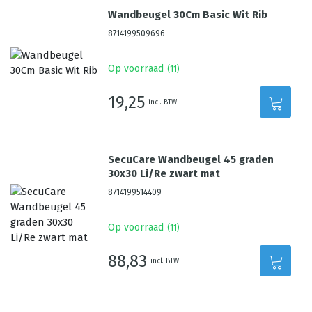
Wandbeugel 30Cm Basic Wit Rib
8714199509696
Op voorraad
(
11
)
19,25
incl. BTW
SecuCare Wandbeugel 45 graden
30x30 Li/Re zwart mat
8714199514409
Op voorraad
(
11
)
88,83
incl. BTW