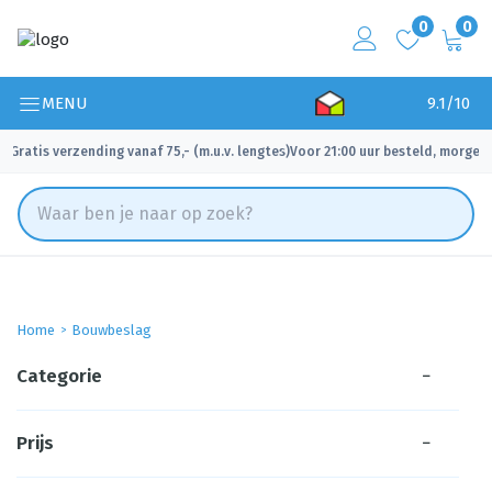
0
0
MENU
9.1/10
Gratis verzending vanaf 75,- (m.u.v. lengtes)
Voor 21:00 uur besteld, morgen 
✓
✓
Home
Bouwbeslag
Categorie
−
Prijs
−