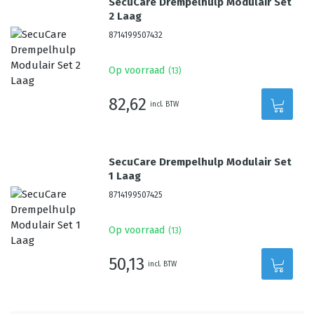
SecuCare Drempelhulp Modulair Set
2 Laag
8714199507432
Op voorraad
(
13
)
82,62
incl. BTW
SecuCare Drempelhulp Modulair Set
1 Laag
8714199507425
Op voorraad
(
13
)
50,13
incl. BTW