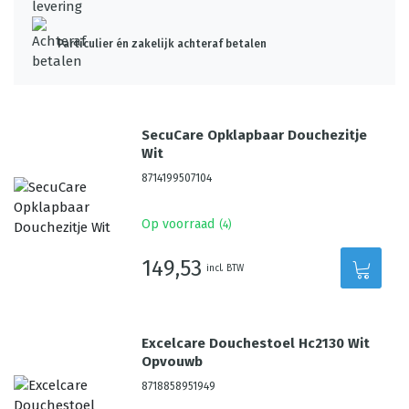
Particulier én zakelijk achteraf betalen
SecuCare Opklapbaar Douchezitje
Wit
8714199507104
Op voorraad
(
4
)
149,53
incl. BTW
Excelcare Douchestoel Hc2130 Wit
Opvouwb
8718858951949