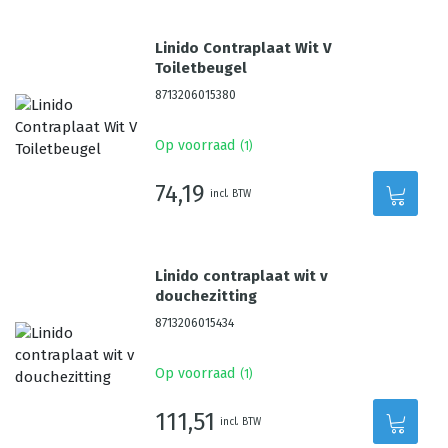
Linido Contraplaat Wit V
Toiletbeugel
8713206015380
Op voorraad
(
1
)
74,19
incl. BTW
Linido contraplaat wit v
douchezitting
8713206015434
Op voorraad
(
1
)
111,51
incl. BTW