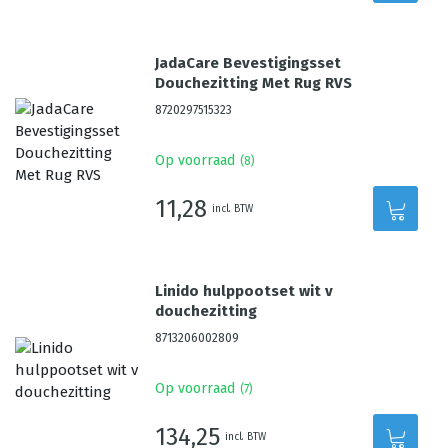
JadaCare Bevestigingsset
Douchezitting Met Rug RVS
8720297515323
Op voorraad
(
8
)
11,28
incl. BTW
Linido hulppootset wit v
douchezitting
8713206002809
Op voorraad
(
7
)
134,25
incl. BTW