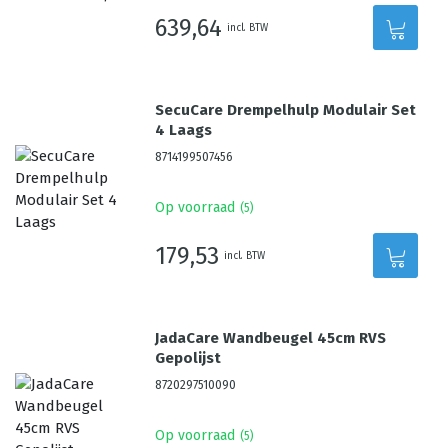
639,64
incl. BTW
SecuCare Drempelhulp Modulair Set
4 Laags
8714199507456
Op voorraad
(
5
)
179,53
incl. BTW
JadaCare Wandbeugel 45cm RVS
Gepolijst
8720297510090
Op voorraad
(
5
)