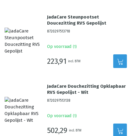
JadaCare Steunpootset
Doucezitting RVS Gepolijst
8720297513718
Op voorraad
(
1
)
223,91
incl. BTW
JadaCare Douchezitting Opklapbaar
RVS Gepolijst - Wit
8720297513138
Op voorraad
(
1
)
502,29
incl. BTW