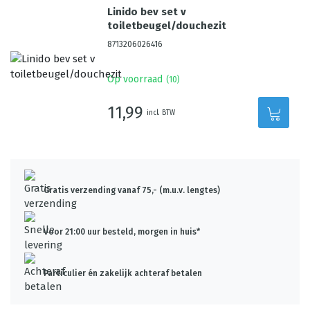
Linido bev set v
toiletbeugel/douchezit
8713206026416
Op voorraad
(
10
)
11,99
incl. BTW
Gratis verzending vanaf 75,- (m.u.v. lengtes)
Voor 21:00 uur besteld, morgen in huis*
Particulier én zakelijk achteraf betalen