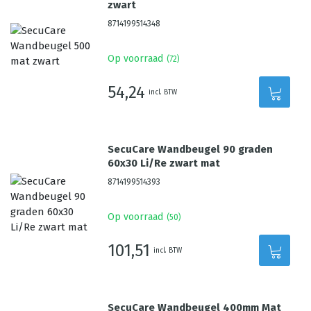
zwart
8714199514348
Op voorraad
(
72
)
54,24
incl. BTW
SecuCare Wandbeugel 90 graden
60x30 Li/Re zwart mat
8714199514393
Op voorraad
(
50
)
101,51
incl. BTW
SecuCare Wandbeugel 400mm Mat