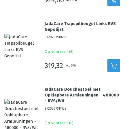
JadaCare Trapspilbeugel Links RVS
Gepolijst
8720297510786
Op voorraad
(
6
)
319,32
incl. BTW
JadaCare Douchestoel met
Opklapbare Armleuningen - 480000
- RVS/Wit
8720297514128
Op voorraad
(
6
)