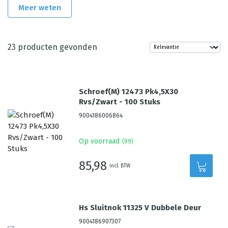
Meer weten
23
producten gevonden
Schroef(M) 12473 Pk4,5X30
Rvs/Zwart - 100 Stuks
9004186006864
Op voorraad
(
99
)
85,98
incl. BTW
Hs Sluitnok 11325 V Dubbele Deur
9004186907307