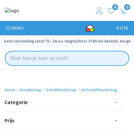
0
0
MENU
9.1/10
Gratis verzending vanaf 75,- (m.u.v. lengtes)
Voor 21:00 uur besteld, morgen 
✓
✓
Home
Bouwbeslag
Schuifdeurbeslag
Hefschuifdeurbeslag
Categorie
−
Prijs
−