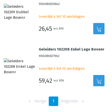
9004186820842
Levertijd 4 tot 10 werkdagen
26,45
incl. BTW
Geleiders 102208 Enkel Lage Bovenr
9004186821962
Levertijd 4 tot 10 werkdagen
59,42
incl. BTW
‹‹
Vorige
1
Volgende
››