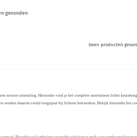
en gevonden
Geen producten gevo
n nieuwe uitstraling. Hieronder vind je het complete assortiment lichte kruishenge
 worden daarom veelal toegepast bij lichtere hekwerken. Bekijk hieronder het comp
n
waren.nl. Doordat veel artikelen voorradig zijn kun je snel weer verder met het mon