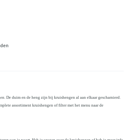
nden
n. De duim en de heng zijn bij kruishengen al aan elkaar gescharnierd. 
lete assortiment kruishengen of filter met het menu naar de 
teren van je poort. Heb je vragen over de kruishengen of heb je meer info 