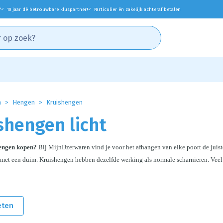
*
10 jaar dé betrouwbare kluspartner!
Particulier én zakelijk achteraf betalen
✓
✓
n
Hengen
Kruishengen
shengen licht
engen kopen? 
Bij MijnIJzerwaren vind je voor het afhangen van elke poort de jui
met een duim. Kruishengen hebben dezelfde werking als normale scharnieren. Veel va
eten