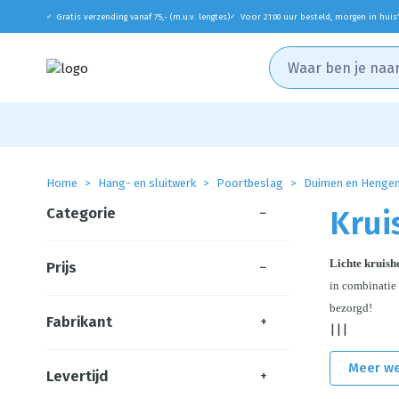
Gratis verzending vanaf 75,- (m.u.v. lengtes)
Voor 21:00 uur besteld, morgen in huis
✓
✓
Home
Hang- en sluitwerk
Poortbeslag
Duimen en Henge
Categorie
−
Krui
Lichte kruish
Prijs
−
in combinatie 
bezorgd!
Fabrikant
+
|||
Meer w
Levertijd
+