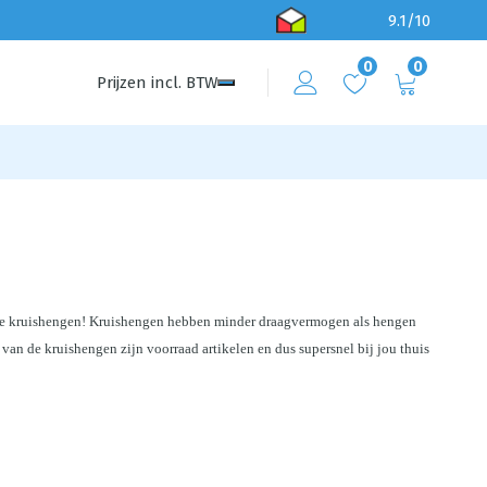
9.1/10
0
0
Prijzen
incl.
BTW
ste kruishengen! Kruishengen hebben minder draagvermogen als hengen 
n de kruishengen zijn voorraad artikelen en dus supersnel bij jou thuis 