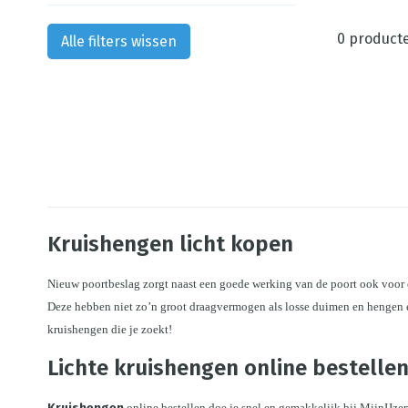
0
product
Alle filters wissen
Kruishengen licht kopen
Nieuw poortbeslag zorgt naast een goede werking van de poort ook voor ee
Deze hebben niet zo’n groot draagvermogen als losse duimen en hengen en
kruishengen die je zoekt!
Lichte kruishengen online bestelle
 online bestellen doe je snel en gemakkelijk bij MijnIJzer