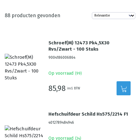
88
producten gevonden
Schroef(M) 12473 Pk4,5X30
Rvs/Zwart - 100 Stuks
9004186006864
Op voorraad
(
99
)
85,98
incl. BTW
Hefschuifdeur Schild Hs575/2214 F1
4012789484946
Op voorraad
(
34
)