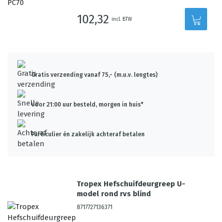
102,32
incl. BTW
Gratis verzending vanaf 75,- (m.u.v. lengtes)
Voor 21:00 uur besteld, morgen in huis*
Particulier én zakelijk achteraf betalen
Tropex Hefschuifdeurgreep U-
model rond rvs blind
8717727136371