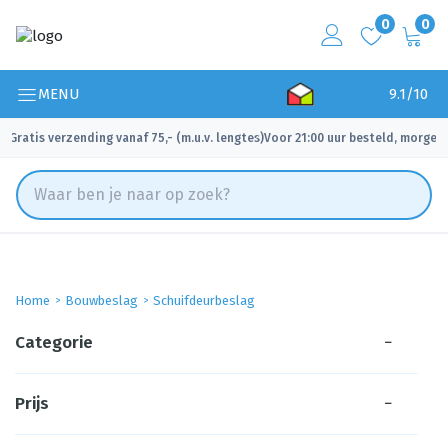
0
0
MENU
9.1/10
Gratis verzending vanaf 75,- (m.u.v. lengtes)
Voor 21:00 uur besteld, morgen 
✓
✓
Home
Bouwbeslag
Schuifdeurbeslag
Categorie
−
Prijs
−