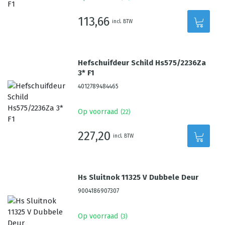
113,66
incl. BTW
Hefschuifdeur Schild Hs575/2236Za
3* F1
4012789484465
Op voorraad
(
22
)
227,20
incl. BTW
Hs Sluitnok 11325 V Dubbele Deur
9004186907307
Op voorraad
(
3
)