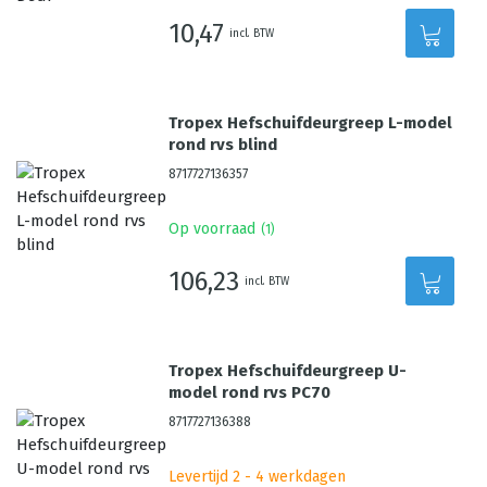
10,47
incl. BTW
Tropex Hefschuifdeurgreep L-model
rond rvs blind
8717727136357
Op voorraad
(
1
)
106,23
incl. BTW
Tropex Hefschuifdeurgreep U-
model rond rvs PC70
8717727136388
Levertijd 2 - 4 werkdagen