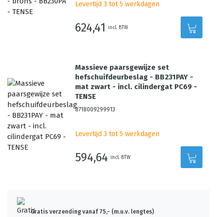
Levertijd 3 tot 5 werkdagen
624,41
incl. BTW
Massieve paarsgewijze set
hefschuifdeurbeslag - BB231PAY -
mat zwart - incl. cilindergat PC69 -
TENSE
8718009299913
Levertijd 3 tot 5 werkdagen
594,64
incl. BTW
Gratis verzending vanaf 75,- (m.u.v. lengtes)