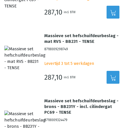
287,10
incl. BTW
Massieve set hefschuifdeurbeslag -
mat RVS - BB231 - TENSE
8718009298749
Levertijd 3 tot 5 werkdagen
287,10
incl. BTW
Massieve set hefschuifdeurbeslag -
brons - BB231Y - incl. cilindergat
PC69 - TENSE
8718009324479