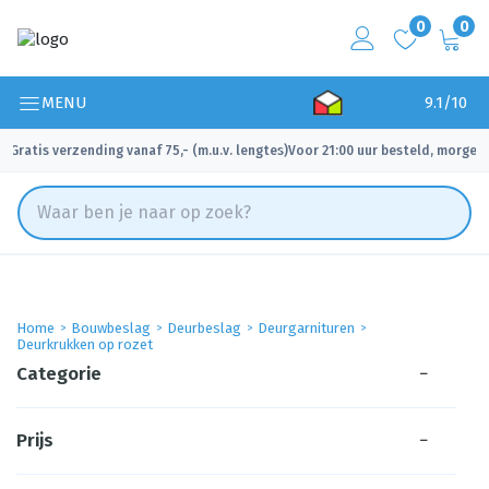
0
0
MENU
9.1/10
Gratis verzending vanaf 75,- (m.u.v. lengtes)
Voor 21:00 uur besteld, morgen 
✓
✓
Home
Bouwbeslag
Deurbeslag
Deurgarnituren
Deurkrukken op rozet
Categorie
−
Prijs
−