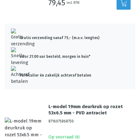
79,45
incl. BTW
Gratis verzending vanaf 75,- (m.u.v. lengtes)
Voor 21:00 uur besteld, morgen in huis*
Particulier én zakelijk achteraf betalen
L-model 19mm deurkruk op rozet
53x6.5 mm - PVD antraciet
8716075868750
Op voorraad
(
8
)