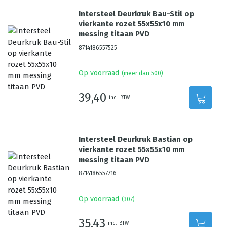
Intersteel Deurkruk Bau-Stil op
vierkante rozet 55x55x10 mm
messing titaan PVD
8714186557525
Op voorraad
(meer dan 500)
39,40
incl. BTW
Intersteel Deurkruk Bastian op
vierkante rozet 55x55x10 mm
messing titaan PVD
8714186557716
Op voorraad
(
307
)
35,43
incl. BTW