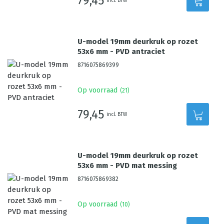
79,45
incl. BTW
U-model 19mm deurkruk op rozet
53x6 mm - PVD antraciet
8716075869399
Op voorraad
(
21
)
79,45
incl. BTW
U-model 19mm deurkruk op rozet
53x6 mm - PVD mat messing
8716075869382
Op voorraad
(
10
)