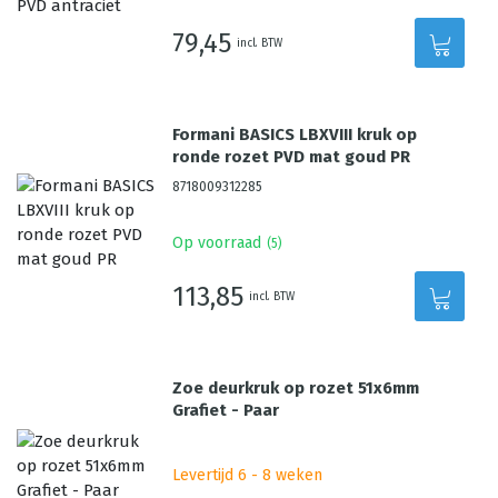
79,45
incl. BTW
Formani BASICS LBXVIII kruk op
ronde rozet PVD mat goud PR
8718009312285
Op voorraad
(
5
)
113,85
incl. BTW
Zoe deurkruk op rozet 51x6mm
Grafiet - Paar
Levertijd 6 - 8 weken