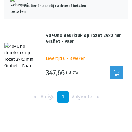
Particulier én zakelijk achteraf betalen
40+Uno deurkruk op rozet 29x2 mm
Grafiet - Paar
Levertijd 6 - 8 weken
347,66
incl. BTW
‹‹
Vorige
1
Volgende
››