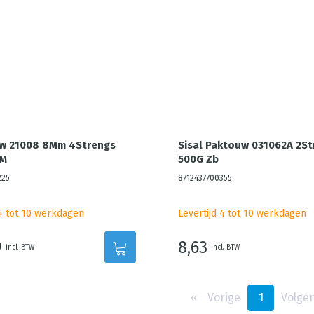
uw 21008 8Mm 4Strengs
Sisal Paktouw 031062A 2St
0M
500G Zb
225
8712437700355
 4 tot 10 werkdagen
Levertijd 4 tot 10 werkdagen
9
8,63
incl. BTW
incl. BTW
‹‹
Vorige
1
Volge