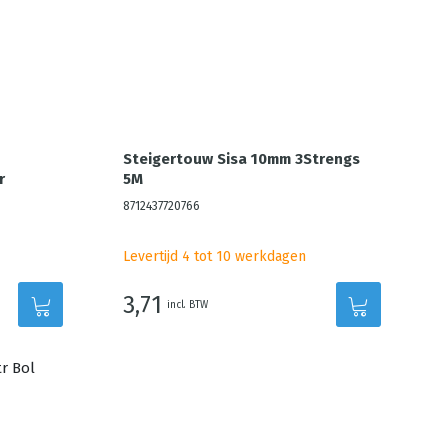
Steigertouw Sisa 10mm 3Strengs
r
5M
8712437720766
Levertijd 4 tot 10 werkdagen
3,71
incl. BTW