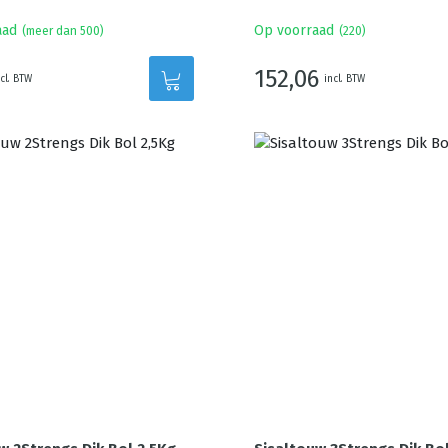
aad
Op voorraad
(meer dan 500)
(
220
)
152,06
cl. BTW
incl. BTW