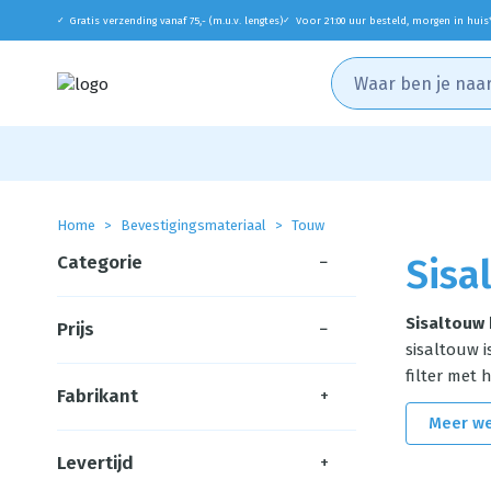
Gratis verzending vanaf 75,- (m.u.v. lengtes)
Voor 21:00 uur besteld, morgen in huis
✓
✓
Home
Bevestigingsmateriaal
Touw
Categorie
−
Sisa
Sisaltouw
Prijs
−
sisaltouw i
filter met
Fabrikant
+
Meer w
Levertijd
+