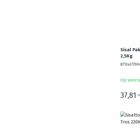
Sisal Pa
2,5Kg
8712437700
Op voorr
37,81
i