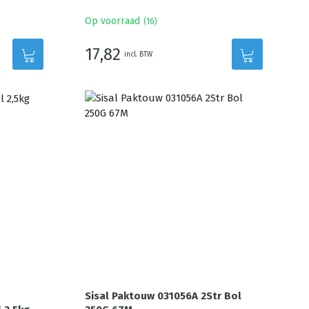
Op voorraad
(
16
)
17,82
incl. BTW
Sisal Paktouw 031056A 2Str Bol