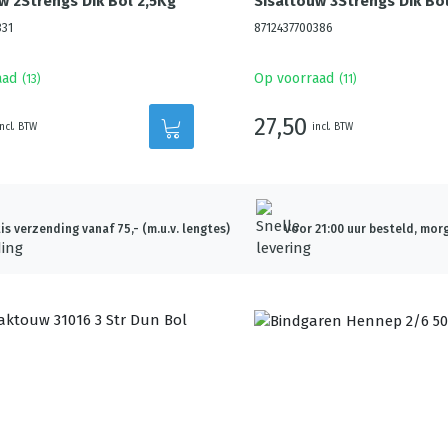
w 2Strengs Dik Bol 2,5Kg
Sisaltouw 3Strengs Dik Bol
331
8712437700386
aad
Op voorraad
(
13
)
(
11
)
27,50
incl. BTW
incl. BTW
is verzending vanaf 75,- (m.u.v. lengtes)
Voor 21:00 uur besteld, morg