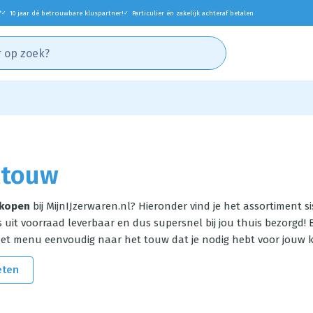
*
10 jaar dé betrouwbare kluspartner!
Particulier én zakelijk achteraf betalen
✓
✓
ltouw
 kopen
bij MijnIJzerwaren.nl?
Hieronder vind je het assortiment si
s uit voorraad leverbaar en dus supersnel bij jou thuis bezorgd!
 het menu eenvoudig naar het touw dat je nodig hebt voor jouw k
eten