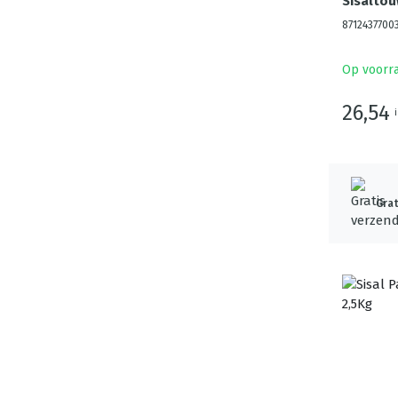
Sisaltou
8712437700
Op voorr
26,54
Grat