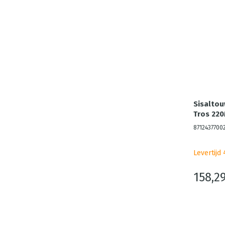
Sisalto
Tros 22
8712437700
Levertijd
158,2