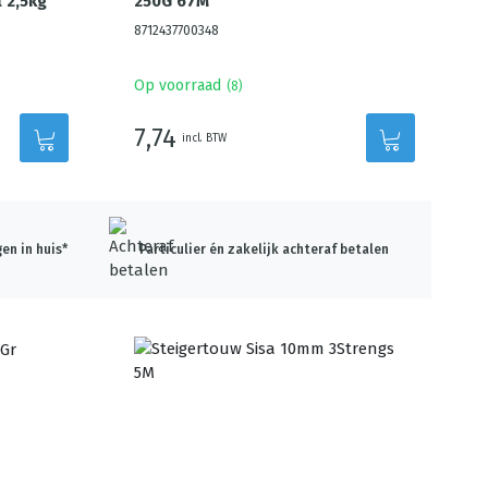
 2,5kg
250G 67M
8712437700348
Op voorraad
(
8
)
7,74
incl. BTW
en in huis*
Particulier én zakelijk achteraf betalen