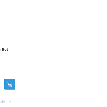
r Bol
nde
››