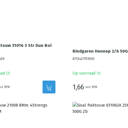
ktouw 31016 3 Str Dun Bol
Bindgaren Hennep 2/6 50G
409
8712437701093
aad
Op voorraad
(
7
)
(
1
)
1,66
ncl. BTW
incl. BTW