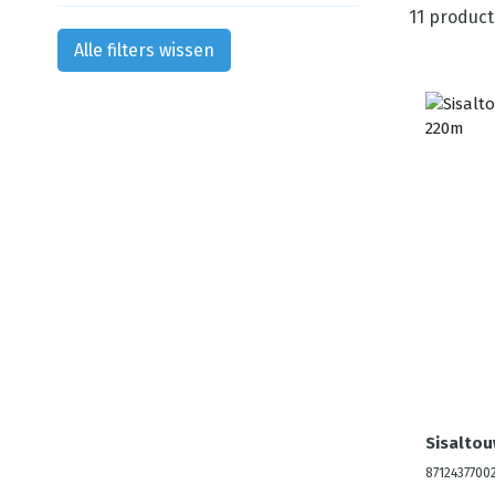
11
product
Alle filters wissen
Sisalto
8712437700