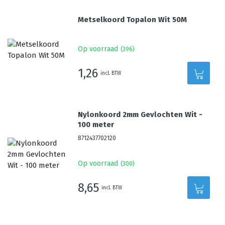
Metselkoord Topalon Wit 50M
Op voorraad
(
396
)
1,26
incl. BTW
Nylonkoord 2mm Gevlochten Wit -
100 meter
8712437702120
Op voorraad
(
300
)
8,65
incl. BTW