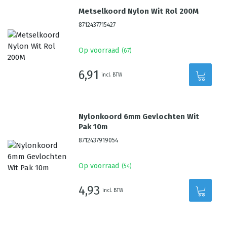
Metselkoord Nylon Wit Rol 200M
8712437715427
Op voorraad
(
67
)
6,91
incl. BTW
Nylonkoord 6mm Gevlochten Wit
Pak 10m
8712437919054
Op voorraad
(
54
)
4,93
incl. BTW