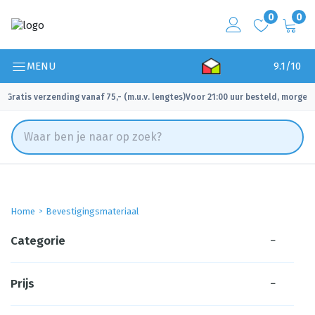
0
0
MENU
9.1/10
Gratis verzending vanaf 75,- (m.u.v. lengtes)
Voor 21:00 uur besteld, morgen 
✓
✓
Home
Bevestigingsmateriaal
Categorie
−
Prijs
−