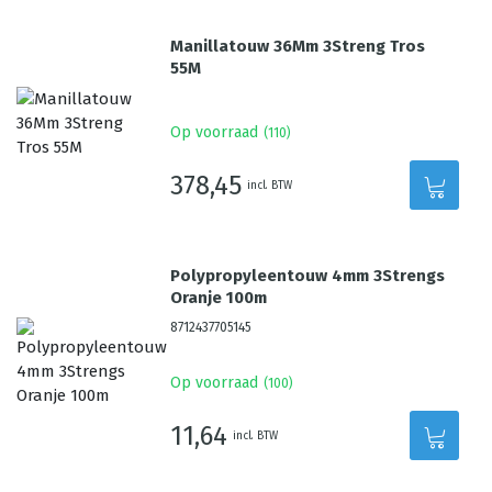
Manillatouw 36Mm 3Streng Tros
55M
Op voorraad
(
110
)
378,45
incl. BTW
Polypropyleentouw 4mm 3Strengs
Oranje 100m
8712437705145
Op voorraad
(
100
)
11,64
incl. BTW