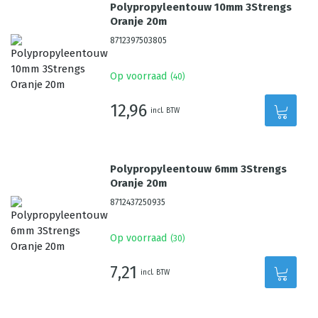
Polypropyleentouw 10mm 3Strengs
Oranje 20m
8712397503805
Op voorraad
(
40
)
12,96
incl. BTW
Polypropyleentouw 6mm 3Strengs
Oranje 20m
8712437250935
Op voorraad
(
30
)
7,21
incl. BTW