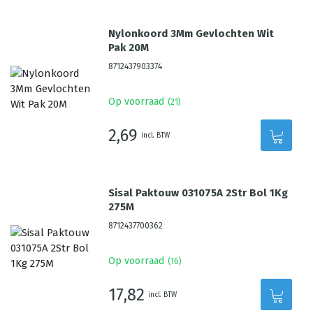
Nylonkoord 3Mm Gevlochten Wit
Pak 20M
8712437903374
Op voorraad
(
21
)
2,69
incl. BTW
Sisal Paktouw 031075A 2Str Bol 1Kg
275M
8712437700362
Op voorraad
(
16
)
17,82
incl. BTW