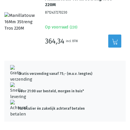
220M
8712437270230
Op voorraad
(
220
)
364,34
incl. BTW
Gratis verzending vanaf 75,- (m.u.v. lengtes)
Voor 21:00 uur besteld, morgen in huis*
Particulier én zakelijk achteraf betalen