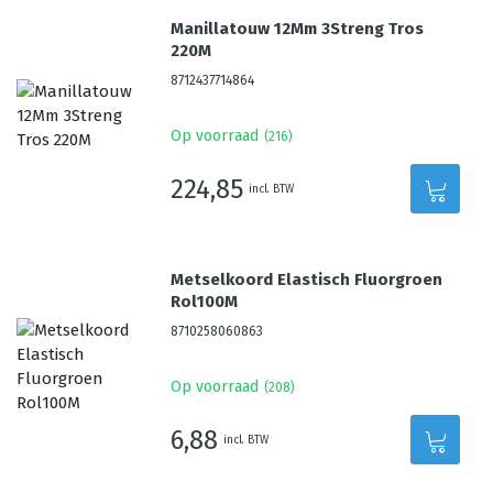
Manillatouw 12Mm 3Streng Tros
220M
8712437714864
Op voorraad
(
216
)
224,85
incl. BTW
Metselkoord Elastisch Fluorgroen
Rol100M
8710258060863
Op voorraad
(
208
)
6,88
incl. BTW