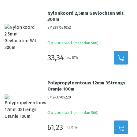
Nylonkoord 2,5mm Gevlochten Wit
300m
8712397521052
Op voorraad
(meer dan 500)
33,34
incl. BTW
Polypropyleentouw 12mm 3Strengs
Oranje 100m
8712437705220
Op voorraad
(meer dan 500)
61,23
incl. BTW