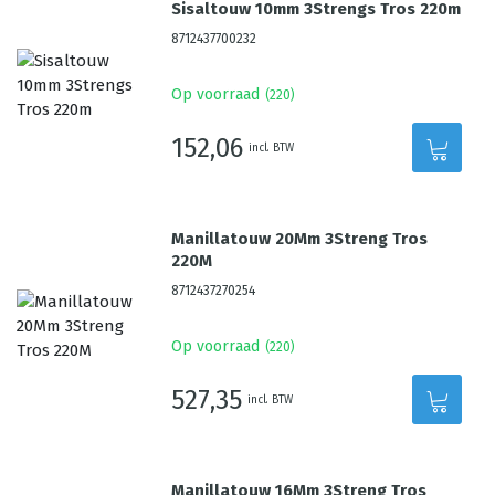
Sisaltouw 10mm 3Strengs Tros 220m
8712437700232
Op voorraad
(
220
)
152,06
incl. BTW
Manillatouw 20Mm 3Streng Tros
220M
8712437270254
Op voorraad
(
220
)
527,35
incl. BTW
Manillatouw 16Mm 3Streng Tros