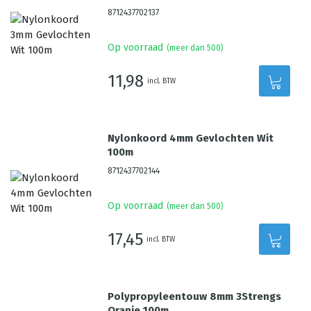
8712437702137
Op voorraad
(meer dan 500)
11,98
incl. BTW
Nylonkoord 4mm Gevlochten Wit
100m
8712437702144
Op voorraad
(meer dan 500)
17,45
incl. BTW
Polypropyleentouw 8mm 3Strengs
Oranje 100m