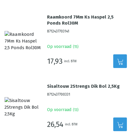
Raamkoord 7Mm Ks Haspel 2,5
Ponds Rol30M
8712437703141
Op voorraad
(
15
)
17,93
incl. BTW
Sisaltouw 2Strengs Dik Bol 2,5Kg
8712437700331
Op voorraad
(
13
)
26,54
incl. BTW