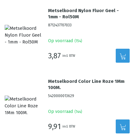
Metselkoord Nylon Fluor Geel -
1mm - Rol50M
8712437707033
Op voorraad
(
154
)
3,87
incl. BTW
Metselkoord Color Line Roze 1Mm
100M.
5420000013629
Op voorraad
(
144
)
9,91
incl. BTW