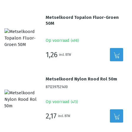
Metselkoord Topalon Fluor-Groen
50M
Op voorraad
(
498
)
1,26
incl. BTW
Metselkoord Nylon Rood Rol 50m
8712397521410
Op voorraad
(
473
)
2,17
incl. BTW