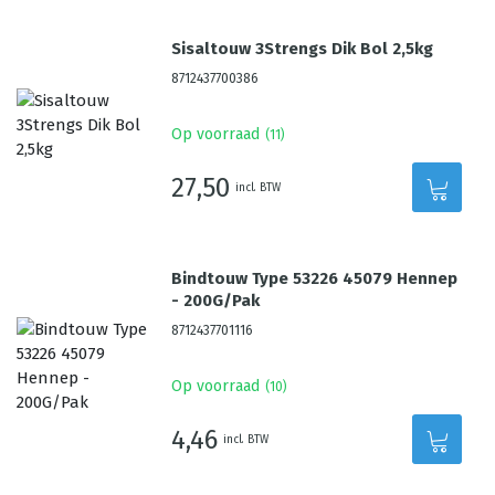
Sisaltouw 3Strengs Dik Bol 2,5kg
8712437700386
Op voorraad
(
11
)
27,50
incl. BTW
Bindtouw Type 53226 45079 Hennep
- 200G/Pak
8712437701116
Op voorraad
(
10
)
4,46
incl. BTW