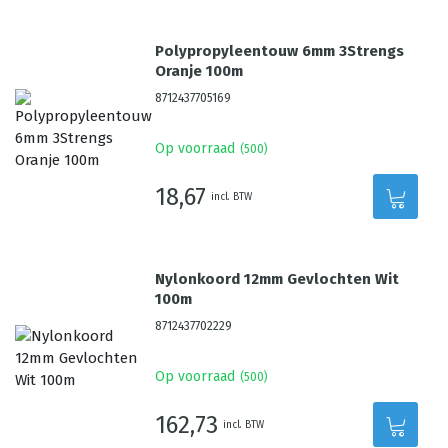
Polypropyleentouw 6mm 3Strengs
Oranje 100m
8712437705169
Op voorraad
(
500
)
18,67
incl. BTW
Nylonkoord 12mm Gevlochten Wit
100m
8712437702229
Op voorraad
(
500
)
162,73
incl. BTW