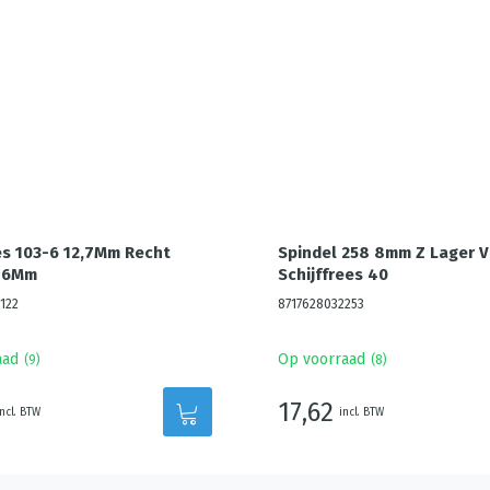
s 103-6 12,7Mm Recht
Spindel 258 8mm Z Lager V
 6Mm
Schijffrees 40
122
8717628032253
aad
Op voorraad
(
9
)
(
8
)
17,62
incl. BTW
incl. BTW