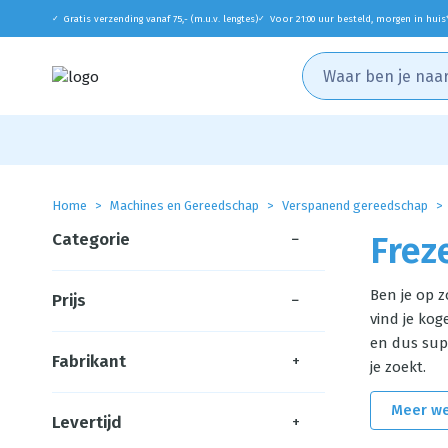
Gratis verzending vanaf 75,- (m.u.v. lengtes)
Voor 21:00 uur besteld, morgen in huis
✓
✓
Home
Machines en Gereedschap
Verspanend gereedschap
Categorie
−
Frez
Ben je op 
Prijs
−
vind je kog
en dus supe
Fabrikant
+
je zoekt.
Meer w
Levertijd
+