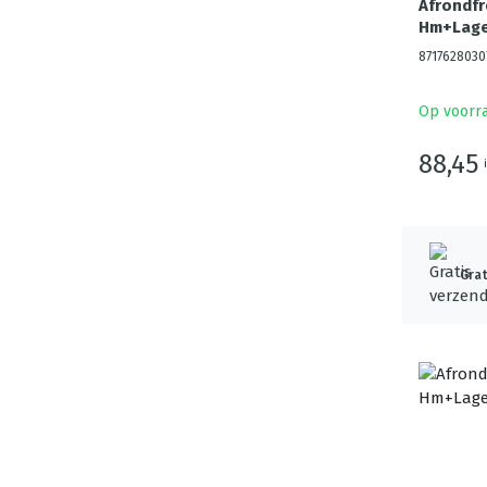
Afrondf
Hm+Lage
8717628030
Op voorr
88,45
Grat