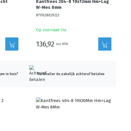
echt
Kantfrees 204-8 19x12mm Hm+Lag
W-Mes 8mm
8717628029222
Op voorraad
(
14
)
136,92
incl. BTW
en in huis*
Particulier én zakelijk achteraf betalen