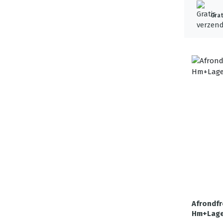
Grat
Afrondf
Hm+Lage