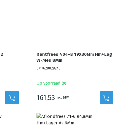
 Z
Kantfrees 404-8 19X30Mm Hm+Lag
W-Mes 8Mm
8717628029246
Op voorraad
(
9
)
161,53
incl. BTW