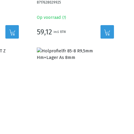
8717628029925
Op voorraad
(
7
)
59,12
incl. BTW