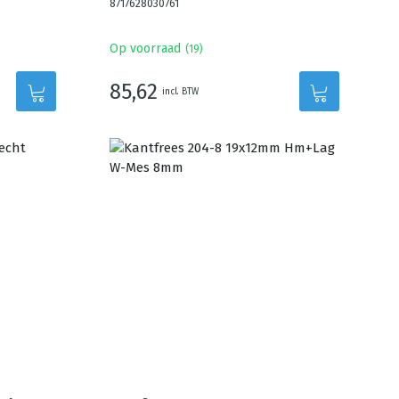
8717628030761
Op voorraad
(
19
)
85,62
incl. BTW