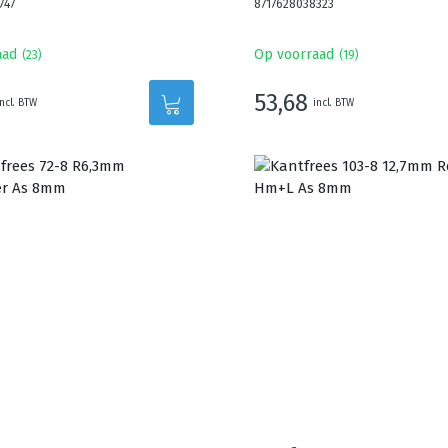
747
8717628038323
aad
Op voorraad
(
23
)
(
19
)
53,68
incl. BTW
incl. BTW