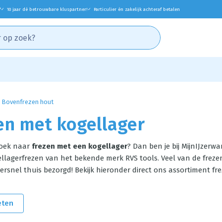
*
10 jaar dé betrouwbare kluspartner!
Particulier én zakelijk achteraf betalen
✓
✓
Bovenfrezen hout
en met kogellager
zoek naar
frezen met een kogellager
? Dan ben je bij MijnIJzerwa
ellagerfrezen van het bekende merk RVS tools. Veel van de frezen
rsnel thuis bezorgd! Bekijk hieronder direct ons assortiment fre
eten