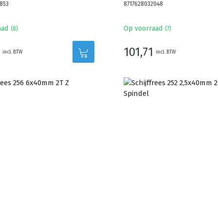
853
8717628032048
aad
Op voorraad
(
8
)
(
7
)
101,71
incl. BTW
incl. BTW