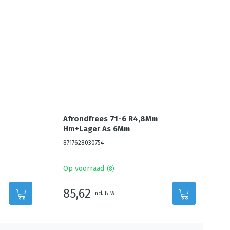
Afrondfrees 71-6 R4,8Mm
Hm+Lager As 6Mm
8717628030754
Op voorraad
(
8
)
85,62
incl. BTW