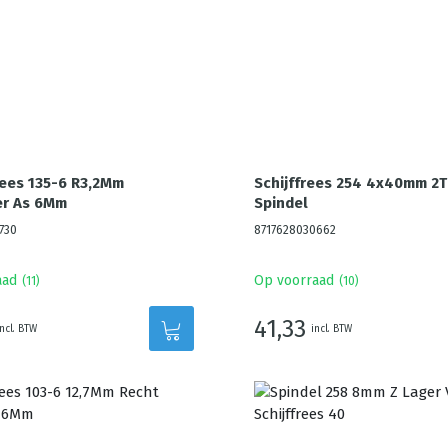
ees 135-6 R3,2Mm
Schijffrees 254 4x40mm 2T
r As 6Mm
Spindel
730
8717628030662
aad
Op voorraad
(
11
)
(
10
)
41,33
incl. BTW
incl. BTW