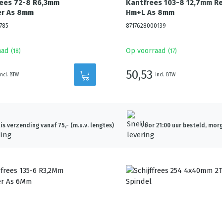
rees 72-8 R6,3mm
Kantfrees 103-8 12,7mm R
r As 8mm
Hm+L As 8mm
785
8717628000139
aad
Op voorraad
(
18
)
(
17
)
50,53
incl. BTW
incl. BTW
is verzending vanaf 75,- (m.u.v. lengtes)
Voor 21:00 uur besteld, morg