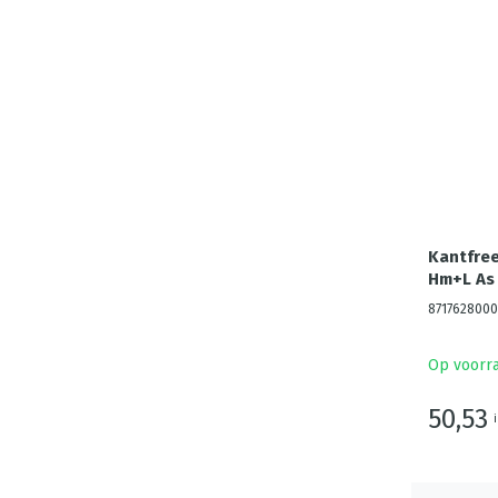
Kantfree
Hm+L As
8717628000
Op voorr
50,53