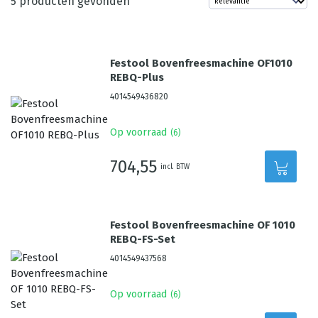
5
producten gevonden
Festool Bovenfreesmachine OF1010
REBQ-Plus
4014549436820
Op voorraad
(
6
)
704,55
incl. BTW
Festool Bovenfreesmachine OF 1010
REBQ-FS-Set
4014549437568
Op voorraad
(
6
)