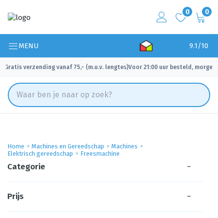
0
0
MENU
9.1/10
Gratis verzending vanaf 75,- (m.u.v. lengtes)
Voor 21:00 uur besteld, morgen 
✓
✓
Home
Machines en Gereedschap
Machines
Elektrisch gereedschap
Freesmachine
Categorie
−
Prijs
−