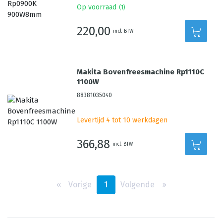
Op voorraad
(
1
)
220,00
incl. BTW
Makita Bovenfreesmachine Rp1110C
1100W
88381035040
Levertijd 4 tot 10 werkdagen
366,88
incl. BTW
‹‹
Vorige
1
Volgende
››