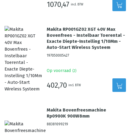
1070,47
incl. BTW
Makita RP001GZ02 XGT 40V Max
Bovenfrees - Instelbaar Toerental -
Exacte Diepte-Instelling 1/10Mm -
Auto-Start Wireless Systeem
197050005427
Op voorraad
(
2
)
402,70
incl. BTW
Makita Bovenfreesmachine
Rp0900K 900W8mm
88381099219