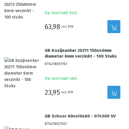
Op voorraad
(
500
)
63,98
incl. BTW
GB Kozijnanker 20211 150x40mm
diameter 6mm verzinkt - 100 Stuks
8714318001193
Op voorraad
(
486
)
23,95
incl. BTW
GB Schoor 60x410x60 - 074500 SV
8714318037567