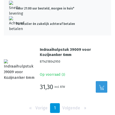
Voor 21:00 uur besteld, morgen in huis*
Particulier én zakelijk achteraf betalen
Indraaihulpstuk 39009 voor
Kozijnanker 6mm
8714318042950
Op voorraad
(
3
)
31,30
incl. BTW
‹‹
Vorige
1
Volgende
››