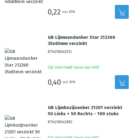
0,22
incl. BTW
GB Lijmwandanker Star 212260
35x65mm verzinkt
8714318042912
Op voorraad
(meer dan 500)
0,40
incl. BTW
GB Lijmkozijnanker 21201 verzinkt
50 Links + 50 Rechts - 100 stuks
8714318042882
Op voorraad
(meer dan 500)