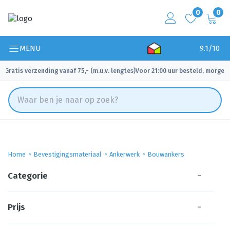
0
0
MENU
9.1/10
Gratis verzending vanaf 75,- (m.u.v. lengtes)
Voor 21:00 uur besteld, morgen 
✓
✓
Home
Bevestigingsmateriaal
Ankerwerk
Bouwankers
Categorie
−
Prijs
−