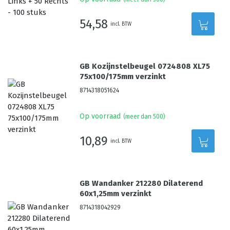
54,58
incl. BTW
GB Kozijnstelbeugel 0724808 XL75
75x100/175mm verzinkt
8714318051624
Op voorraad
(meer dan 500)
10,89
incl. BTW
GB Wandanker 212280 Dilaterend
60x1,25mm verzinkt
8714318042929