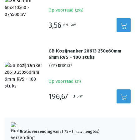
Op voorraad
(
295
)
3,56
incl. BTW
GB Kozijnanker 20613 250x60mm
6mm RVS - 100 stuks
8714318101237
Op voorraad
(
31
)
196,67
incl. BTW
Gratis verzending vanaf 75,- (m.u.v. lengtes)