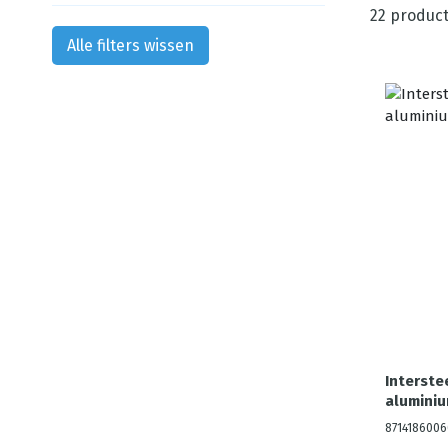
22
product
Alle filters wissen
Interst
aluminiu
8714186006