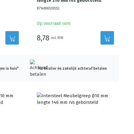
lengte 210 mm rvs geborsteld
8714186120552
Op voorraad
(
409
)
8,78
incl. BTW
en in huis*
Particulier én zakelijk achteraf betalen