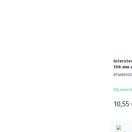
Interste
108 mm 
8714186502
Op voorr
10,55
i