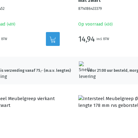
mat zwart
452
8714186433379
aad
Op voorraad
(
489
)
(
450
)
14,94
. BTW
incl. BTW
is verzending vanaf 75,- (m.u.v. lengtes)
Voor 21:00 uur besteld, morg