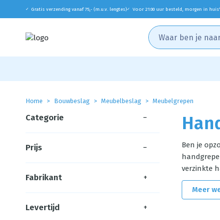
Gratis verzending vanaf 75,- (m.u.v. lengtes)
Voor 21:00 uur besteld, morgen in huis
✓
✓
Home
Bouwbeslag
Meubelbeslag
Meubelgrepen
Categorie
−
Han
Ben je opz
Prijs
−
handgrepen 
verzinkte 
Fabrikant
+
Meer w
Levertijd
+