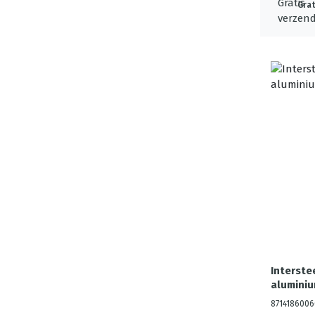
Grat
Interst
aluminiu
8714186006