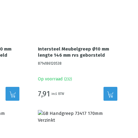
10 mm
Intersteel Meubelgreep Ø10 mm
eld
lengte 146 mm rvs geborsteld
8714186120538
Op voorraad
(
232
)
7,91
incl. BTW