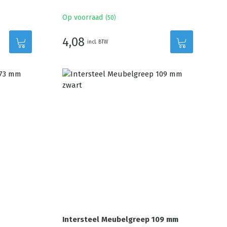
Op voorraad
(
50
)
4,08
incl. BTW
Intersteel Meubelgreep 109 mm