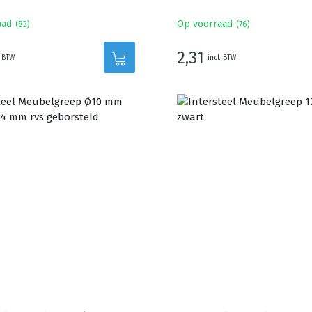
aad
Op voorraad
(
83
)
(
76
)
2,31
. BTW
incl. BTW