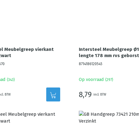
el Meubelgreep vierkant
Intersteel Meubelgreep Ø
zwart
lengte 178 mm rvs geborst
570
8714186120545
aad
Op voorraad
(
343
)
(
297
)
8,79
ncl. BTW
incl. BTW