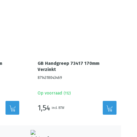
m
GB Handgreep 73417 170mm
Verzinkt
8714318043469
Op voorraad
(
112
)
1,54
incl. BTW