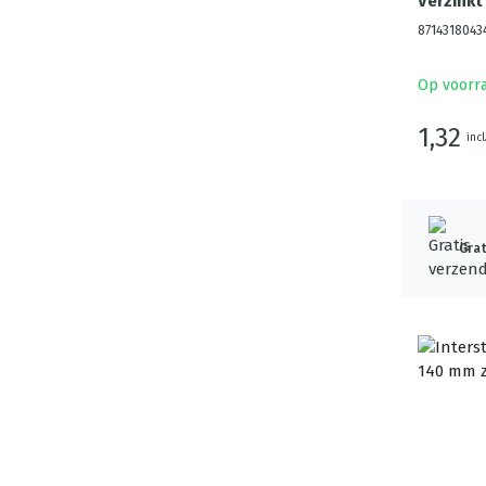
Verzinkt
8714318043
Op voorr
1,32
incl
Grat