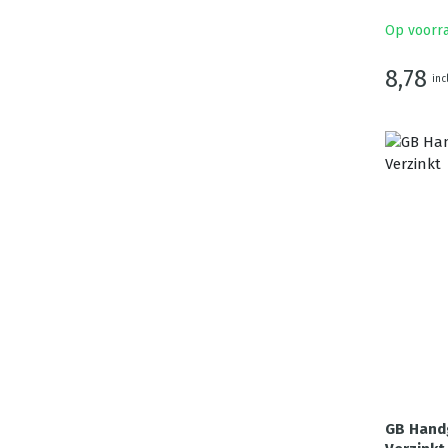
Op voorr
8,78
inc
GB Hand