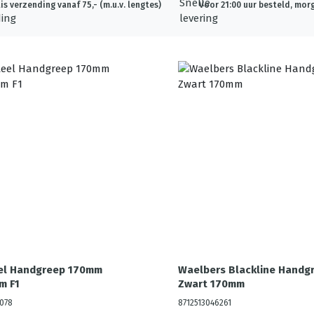
is verzending vanaf 75,- (m.u.v. lengtes)
Voor 21:00 uur besteld, morg
eel Handgreep 170mm
Waelbers Blackline Handg
m F1
Zwart 170mm
078
8712513046261