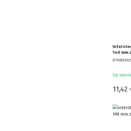
Interste
140 mm 
8714186502
Op voorr
11,42
i