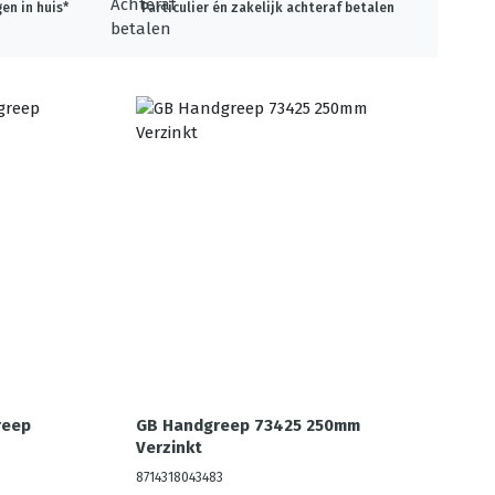
en in huis*
Particulier én zakelijk achteraf betalen
reep
GB Handgreep 73425 250mm
Verzinkt
8714318043483