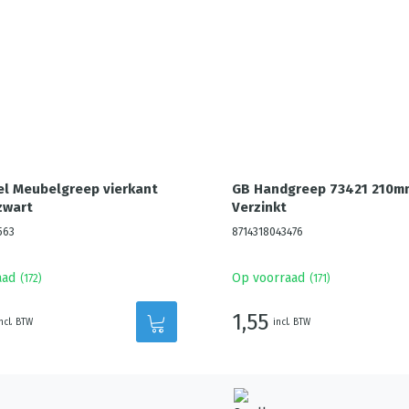
el Meubelgreep vierkant
GB Handgreep 73421 210m
zwart
Verzinkt
563
8714318043476
aad
Op voorraad
(
172
)
(
171
)
1,55
ncl. BTW
incl. BTW