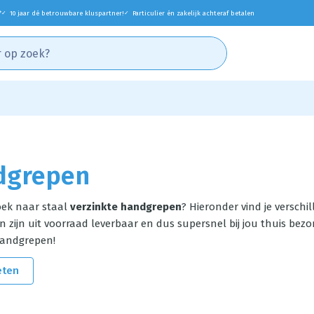
*
10 jaar dé betrouwbare kluspartner!
Particulier én zakelijk achteraf betalen
✓
✓
dgrepen
oek naar staal
verzinkte handgrepen
? Hieronder vind je versch
zijn uit voorraad leverbaar en dus supersnel bij jou thuis bezo
handgrepen!
eten