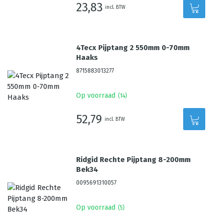
23,83
incl. BTW
4Tecx Pijptang 2 550mm 0-70mm
Haaks
8715883013277
Op voorraad
(
14
)
52,79
incl. BTW
Ridgid Rechte Pijptang 8-200mm
Bek34
0095691310057
Op voorraad
(
5
)