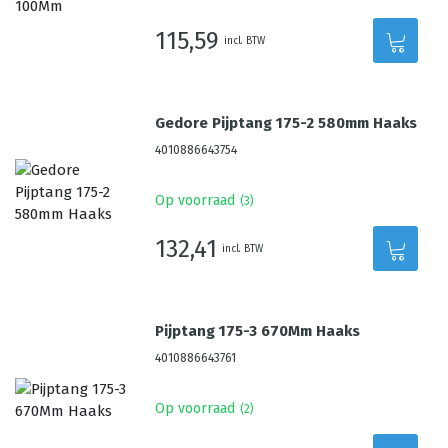
115,59
incl. BTW
Gedore Pijptang 175-2 580mm Haaks
4010886643754
Op voorraad
(
3
)
132,41
incl. BTW
Pijptang 175-3 670Mm Haaks
4010886643761
Op voorraad
(
2
)