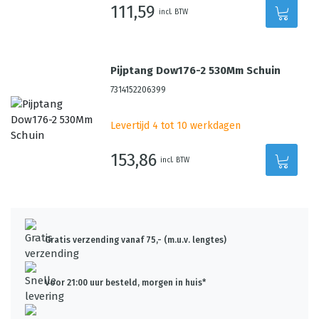
111,59
incl. BTW
Pijptang Dow176-2 530Mm Schuin
7314152206399
Levertijd 4 tot 10 werkdagen
153,86
incl. BTW
Gratis verzending vanaf 75,- (m.u.v. lengtes)
Voor 21:00 uur besteld, morgen in huis*