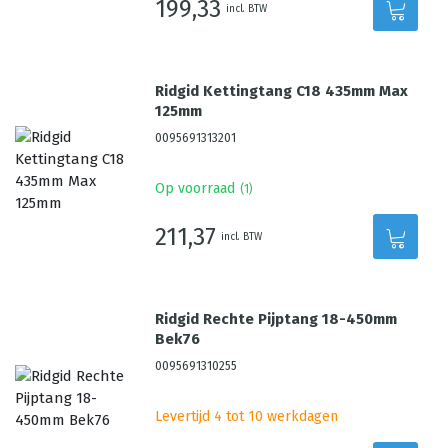
199,33
incl. BTW
Ridgid Kettingtang C18 435mm Max
125mm
0095691313201
Op voorraad
(
1
)
211,37
incl. BTW
Ridgid Rechte Pijptang 18-450mm
Bek76
0095691310255
Levertijd 4 tot 10 werkdagen