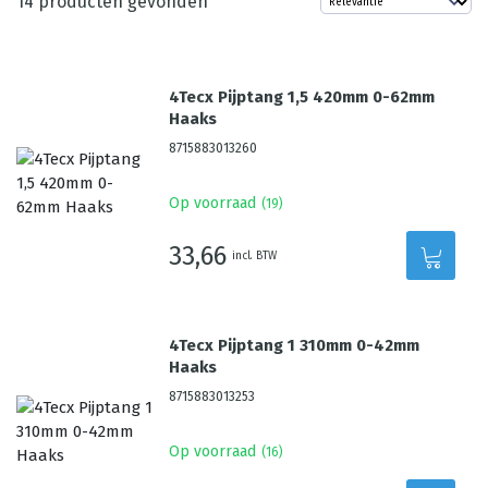
14
producten gevonden
4Tecx Pijptang 1,5 420mm 0-62mm
Haaks
8715883013260
Op voorraad
(
19
)
33,66
incl. BTW
4Tecx Pijptang 1 310mm 0-42mm
Haaks
8715883013253
Op voorraad
(
16
)