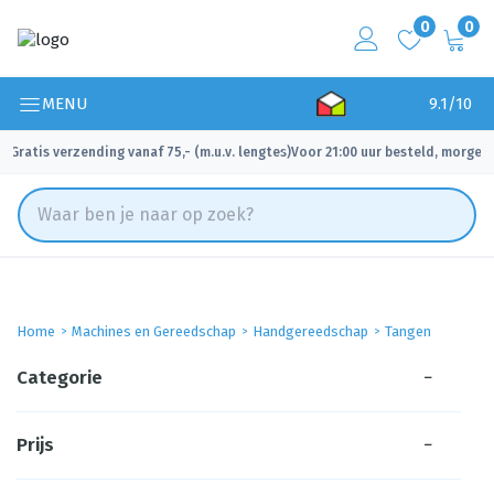
0
0
MENU
9.1/10
Gratis verzending vanaf 75,- (m.u.v. lengtes)
Voor 21:00 uur besteld, morgen 
✓
✓
Home
Machines en Gereedschap
Handgereedschap
Tangen
Categorie
−
Prijs
−