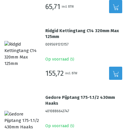
65,71
incl. BTW
Ridgid Kettingtang C14 320mm Max
125mm
0095691313157
Op voorraad
(
5
)
155,72
incl. BTW
Gedore Pijptang 175-1.1/2 430mm
Haaks
4010886643747
Op voorraad
(
5
)