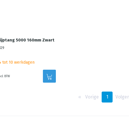
ijptang 5000 160mm Zwart
129
 4 tot 10 werkdagen
ncl. BTW
‹‹
Vorige
1
Volge