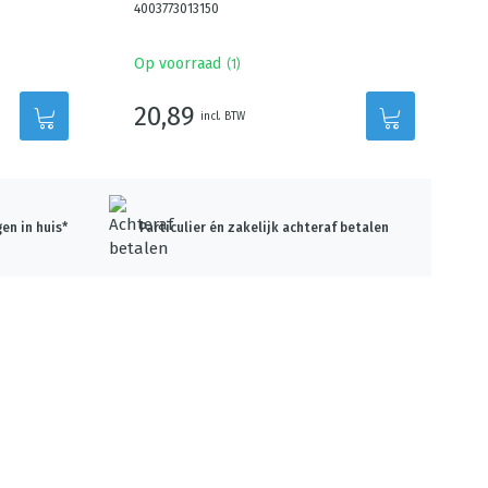
4003773013150
Op voorraad
(
1
)
20,89
incl. BTW
en in huis*
Particulier én zakelijk achteraf betalen