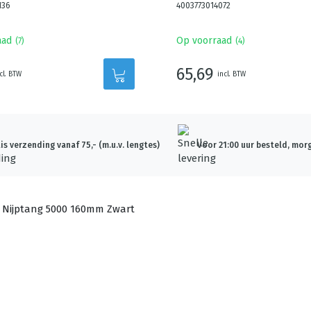
136
4003773014072
aad
Op voorraad
(
7
)
(
4
)
65,69
cl. BTW
incl. BTW
is verzending vanaf 75,- (m.u.v. lengtes)
Voor 21:00 uur besteld, morg