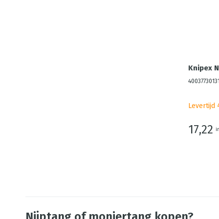
Knipex N
4003773013
Levertijd
17,22
i
Nijptang of moniertang kopen?