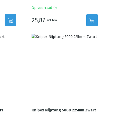
Op voorraad
(
7
)
25,87
incl. BTW
rt
Knipex Nijptang 5000 225mm Zwart