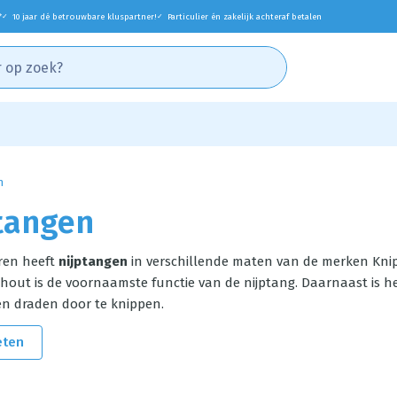
*
10 jaar dé betrouwbare kluspartner!
Particulier én zakelijk achteraf betalen
✓
✓
n
tangen
aren heeft
nijptangen
in verschillende maten van de merken Knip
t hout is de voornaamste functie van de nijptang. Daarnaast is
 en draden door te knippen.
eten