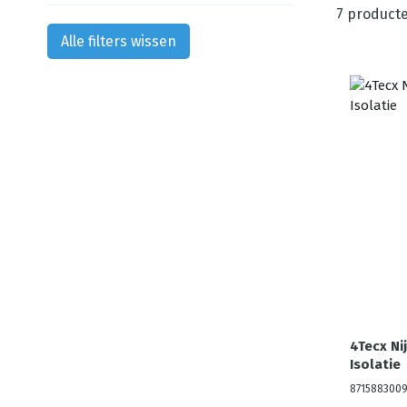
7
product
Alle filters wissen
4Tecx N
Isolatie
8715883009