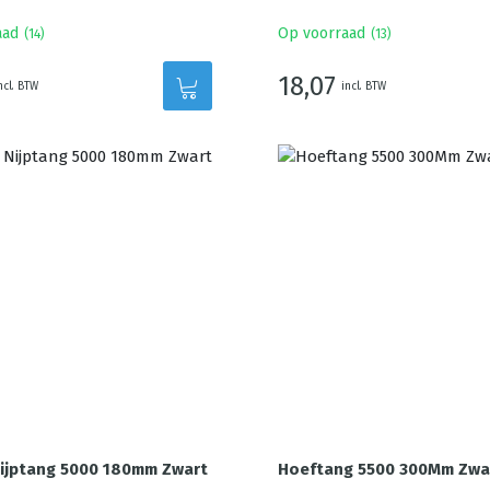
aad
Op voorraad
(
14
)
(
13
)
18,07
ncl. BTW
incl. BTW
ijptang 5000 180mm Zwart
Hoeftang 5500 300Mm Zwa