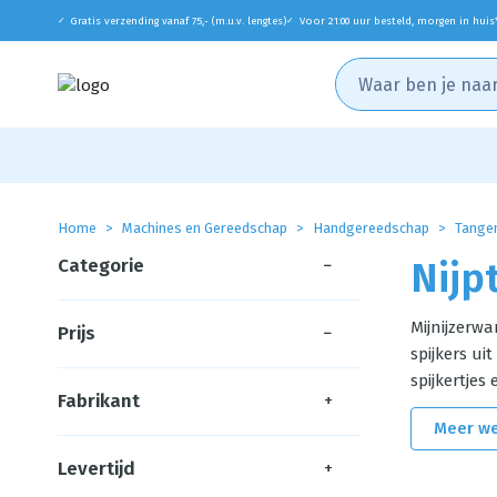
Gratis verzending vanaf 75,- (m.u.v. lengtes)
Voor 21:00 uur besteld, morgen in huis
✓
✓
Home
Machines en Gereedschap
Handgereedschap
Tange
Categorie
−
Nijp
Mijnijzerw
Prijs
−
spijkers ui
spijkertjes
Fabrikant
+
Meer w
Levertijd
+