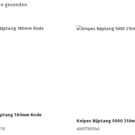
en gevonden
ijptang 180mm Rode
Knipex Nijptang 5000 210
713
4003773013143