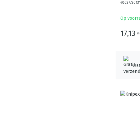
4003773013
Op voorr
17,13
in
Grat