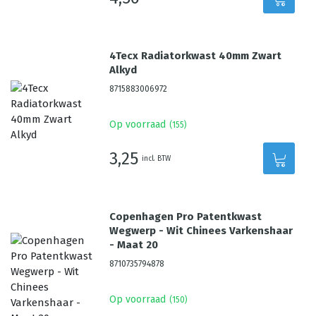
4Tecx Radiatorkwast 40mm Zwart
Alkyd
8715883006972
Op voorraad
(
155
)
3,25
incl. BTW
Copenhagen Pro Patentkwast
Wegwerp - Wit Chinees Varkenshaar
- Maat 20
8710735794878
Op voorraad
(
150
)