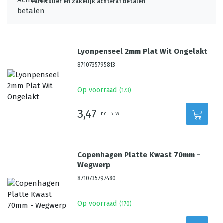
Particulier én zakelijk achteraf betalen
Lyonpenseel 2mm Plat Wit Ongelakt
8710735795813
Op voorraad
(
173
)
3,47
incl. BTW
Copenhagen Platte Kwast 70mm -
Wegwerp
8710735797480
Op voorraad
(
170
)