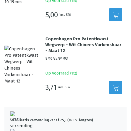
Op voorraad
(
115
)
5,00
incl. BTW
Copenhagen Pro Patentkwast
Wegwerp - Wit Chinees Varkenshaar
- Maat 12
8710735794793
Op voorraad
(
112
)
3,71
incl. BTW
Gratis verzending vanaf 75,- (m.u.v. lengtes)