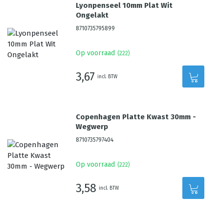
Lyonpenseel 10mm Plat Wit
Ongelakt
8710735795899
Op voorraad
(
222
)
3,67
incl. BTW
Copenhagen Platte Kwast 30mm -
Wegwerp
8710735797404
Op voorraad
(
222
)
3,58
incl. BTW