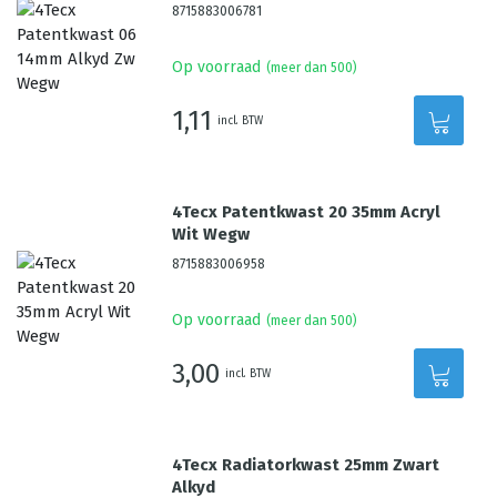
8715883006781
Op voorraad
(meer dan 500)
1,11
incl. BTW
4Tecx Patentkwast 20 35mm Acryl
Wit Wegw
8715883006958
Op voorraad
(meer dan 500)
3,00
incl. BTW
4Tecx Radiatorkwast 25mm Zwart
Alkyd