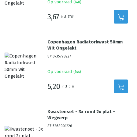
Op voorraad
(
148
)
3,67
incl. BTW
Copenhagen Radiatorkwast 50mm
Wit Ongelakt
8710735798227
Op voorraad
(
144
)
5,20
incl. BTW
Kwastenset - 3x rond 2x plat -
Wegwerp
8715268001226