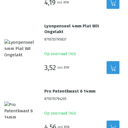
4,19
incl. BTW
Lyonpenseel 4mm Plat Wit
Ongelakt
8710735795837
Op voorraad
(
165
)
3,52
incl. BTW
Pro Patentkwast 6 14mm
8710735794205
Op voorraad
(
163
)
4,56
incl. BTW