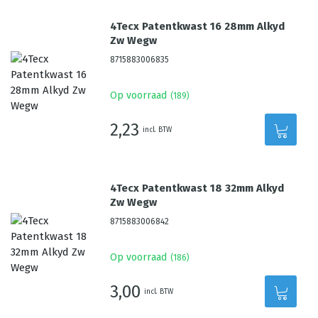
4Tecx Patentkwast 16 28mm Alkyd
Zw Wegw
8715883006835
Op voorraad
(
189
)
2,23
incl. BTW
4Tecx Patentkwast 18 32mm Alkyd
Zw Wegw
8715883006842
Op voorraad
(
186
)
3,00
incl. BTW