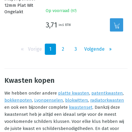
Op voorraad
(
97
)
3,71
incl. BTW
‹‹
Vorige
1
2
3
Volgende
››
Kwasten kopen
We hebben onder andere
platte kwasten
,
patentkwasten
,
bokkenpoten
,
Lyonpenselen
,
blokwitters
,
radiatorkwasten
en ook een bijzonder complete
kwastenset
. Dankzij deze
kwastenset heb je altijd een ideaal setje voor de meest
voorkomende schilders klussen. Voor elke klus hebben wij
de juiste kwast en schildersbenodigdheden. En dat voor