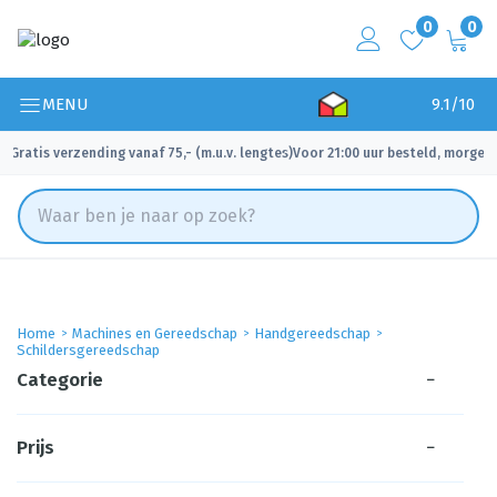
0
0
MENU
9.1/10
Gratis verzending vanaf 75,- (m.u.v. lengtes)
Voor 21:00 uur besteld, morgen 
✓
✓
Home
Machines en Gereedschap
Handgereedschap
Schildersgereedschap
Categorie
−
Prijs
−