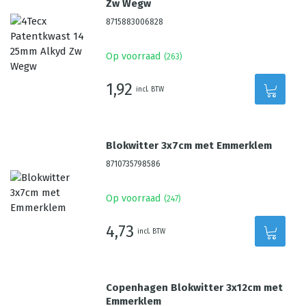
Zw Wegw
8715883006828
Op voorraad
(
263
)
1,92
incl. BTW
Blokwitter 3x7cm met Emmerklem
8710735798586
Op voorraad
(
247
)
4,73
incl. BTW
Copenhagen Blokwitter 3x12cm met
Emmerklem