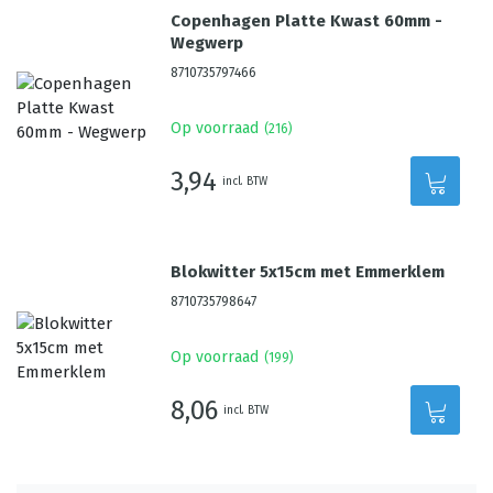
Copenhagen Platte Kwast 60mm -
Wegwerp
8710735797466
Op voorraad
(
216
)
3,94
incl. BTW
Blokwitter 5x15cm met Emmerklem
8710735798647
Op voorraad
(
199
)
8,06
incl. BTW