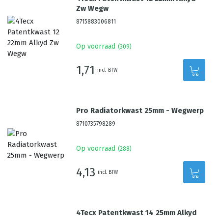
Zw Wegw
8715883006811
Op voorraad
(
309
)
1,71
incl. BTW
Pro Radiatorkwast 25mm - Wegwerp
8710735798289
Op voorraad
(
288
)
4,13
incl. BTW
4Tecx Patentkwast 14 25mm Alkyd