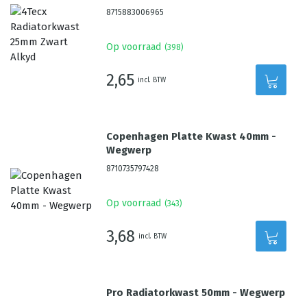
8715883006965
Op voorraad
(
398
)
2,65
incl. BTW
Copenhagen Platte Kwast 40mm -
Wegwerp
8710735797428
Op voorraad
(
343
)
3,68
incl. BTW
Pro Radiatorkwast 50mm - Wegwerp