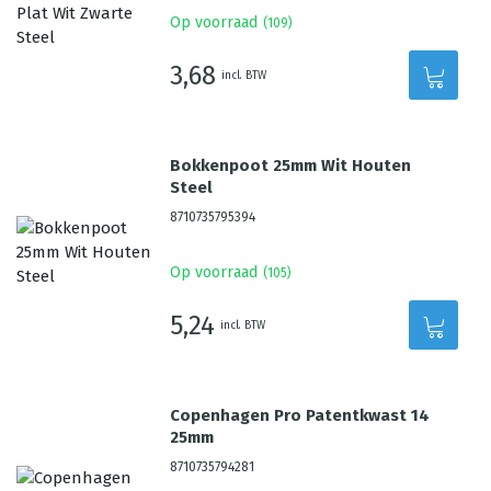
Op voorraad
(
109
)
3,68
incl. BTW
Bokkenpoot 25mm Wit Houten
Steel
8710735795394
Op voorraad
(
105
)
5,24
incl. BTW
Copenhagen Pro Patentkwast 14
25mm
8710735794281