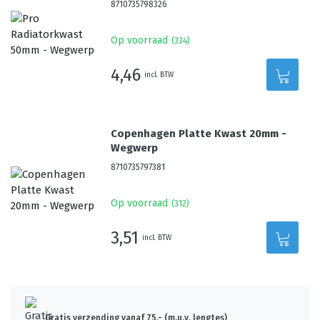
8710735798326
Op voorraad
(
334
)
4,46
incl. BTW
Copenhagen Platte Kwast 20mm -
Wegwerp
8710735797381
Op voorraad
(
312
)
3,51
incl. BTW
Gratis verzending vanaf 75,- (m.u.v. lengtes)