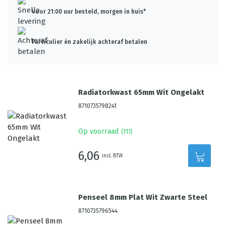
Voor 21:00 uur besteld, morgen in huis*
Particulier én zakelijk achteraf betalen
Radiatorkwast 65mm Wit Ongelakt
8710735798241
Op voorraad
(
111
)
6,06
incl. BTW
Penseel 8mm Plat Wit Zwarte Steel
8710735796544