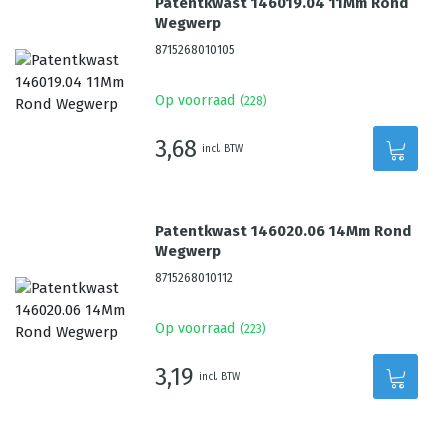
Patentkwast 146019.04 11Mm Rond
Wegwerp
8715268010105
Op voorraad
(
228
)
3,68
incl. BTW
Patentkwast 146020.06 14Mm Rond
Wegwerp
8715268010112
Op voorraad
(
223
)
3,19
incl. BTW