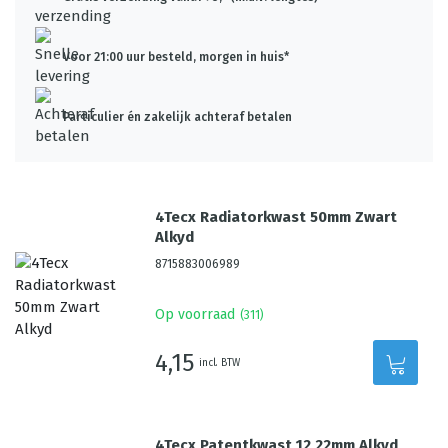
Voor 21:00 uur besteld, morgen in huis*
Particulier én zakelijk achteraf betalen
4Tecx Radiatorkwast 50mm Zwart
Alkyd
8715883006989
Op voorraad
(
311
)
4,15
incl. BTW
4Tecx Patentkwast 12 22mm Alkyd