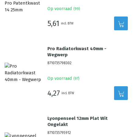
Op voorraad
(
99
)
5,61
incl. BTW
Pro Radiatorkwast 40mm -
Wegwerp
8710735798302
Op voorraad
(
97
)
4,27
incl. BTW
Lyonpenseel 12mm Plat Wit
Ongelakt
8710735795912