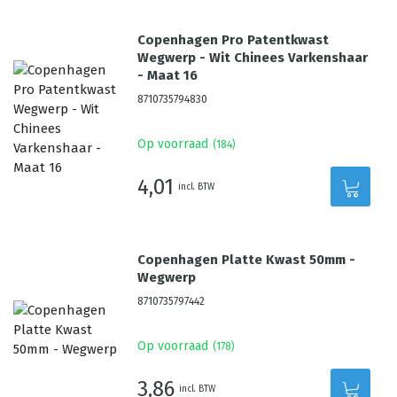
Copenhagen Pro Patentkwast
Wegwerp - Wit Chinees Varkenshaar
- Maat 16
8710735794830
Op voorraad
(
184
)
4,01
incl. BTW
Copenhagen Platte Kwast 50mm -
Wegwerp
8710735797442
Op voorraad
(
178
)
3,86
incl. BTW