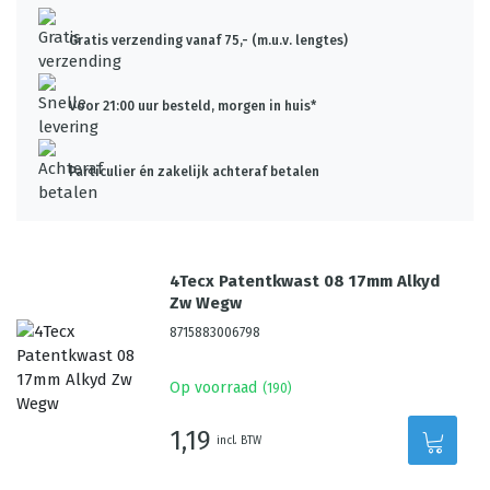
Gratis verzending vanaf 75,- (m.u.v. lengtes)
Voor 21:00 uur besteld, morgen in huis*
Particulier én zakelijk achteraf betalen
4Tecx Patentkwast 08 17mm Alkyd
Zw Wegw
8715883006798
Op voorraad
(
190
)
1,19
incl. BTW