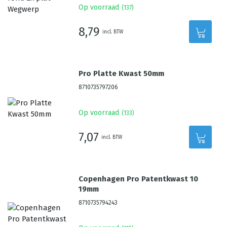
Op voorraad
(
137
)
8,79
incl. BTW
Pro Platte Kwast 50mm
8710735797206
Op voorraad
(
133
)
7,07
incl. BTW
Copenhagen Pro Patentkwast 10
19mm
8710735794243