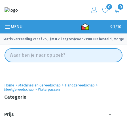
0
0
MENU
9.1/10
Gratis verzending vanaf 75,- (m.u.v. lengtes)
Voor 21:00 uur besteld, morgen 
✓
✓
Home
Machines en Gereedschap
Handgereedschap
Meetgereedschap
Waterpassen
Categorie
−
Prijs
−