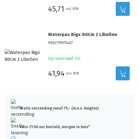
45,71
incl. BTW
Waterpas Bigx 80Cm 2 Libellen
9002719015437
Op voorraad
(
13
)
41,94
incl. BTW
Gratis verzending vanaf 75,- (m.u.v. lengtes)
Voor 21:00 uur besteld, morgen in huis*