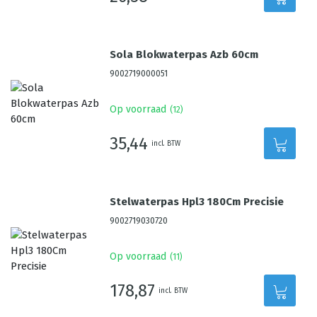
Sola Blokwaterpas Azb 60cm
9002719000051
Op voorraad
(
12
)
35,44
incl. BTW
Stelwaterpas Hpl3 180Cm Precisie
9002719030720
Op voorraad
(
11
)
178,87
incl. BTW