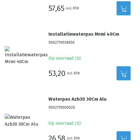
57,65
incl. BTW
Installatiewaterpas Mrmi 40Cm
9002719038856
Op voorraad
(
13
)
53,20
incl. BTW
Waterpas Azb30 30Cm Alu
9002719000020
Op voorraad
(
12
)
26,58
incl. BTW