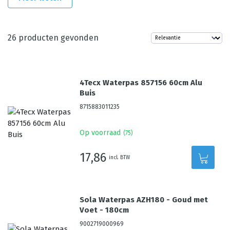
26
producten gevonden
4Tecx Waterpas 857156 60cm Alu
Buis
8715883011235
Op voorraad
(
75
)
17,86
incl. BTW
Sola Waterpas AZH180 - Goud met
Voet - 180cm
9002719000969