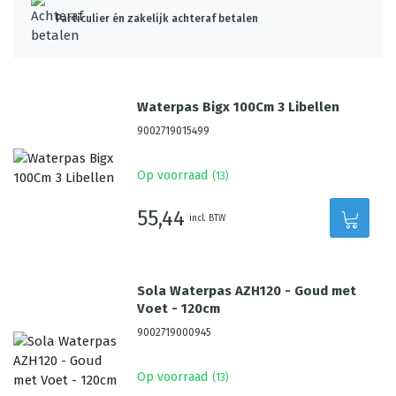
Particulier én zakelijk achteraf betalen
Waterpas Bigx 100Cm 3 Libellen
9002719015499
Op voorraad
(
13
)
55,44
incl. BTW
Sola Waterpas AZH120 - Goud met
Voet - 120cm
9002719000945
Op voorraad
(
13
)