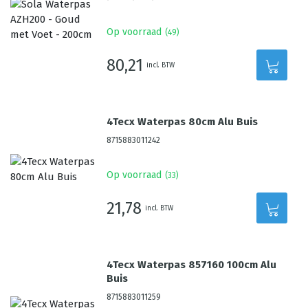
Op voorraad
(
49
)
80,21
incl. BTW
4Tecx Waterpas 80cm Alu Buis
8715883011242
Op voorraad
(
33
)
21,78
incl. BTW
4Tecx Waterpas 857160 100cm Alu
Buis
8715883011259