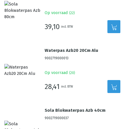
Op voorraad
(
22
)
39,10
incl. BTW
Waterpas Azb20 20Cm Alu
9002719000013
Op voorraad
(
20
)
28,41
incl. BTW
Sola Blokwaterpas Azb 40cm
9002719000037