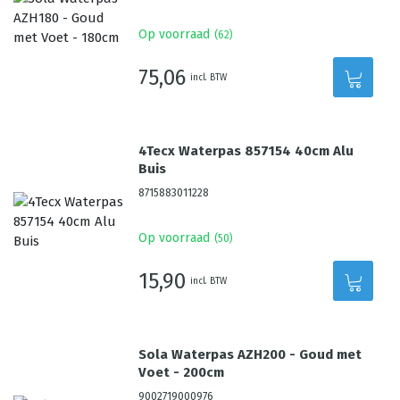
Op voorraad
(
62
)
75,06
incl. BTW
4Tecx Waterpas 857154 40cm Alu
Buis
8715883011228
Op voorraad
(
50
)
15,90
incl. BTW
Sola Waterpas AZH200 - Goud met
Voet - 200cm
9002719000976