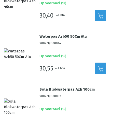
Op voorraad
(
18
)
30,40
incl. BTW
Waterpas Azb50 50Cm Alu
9002719000044
Op voorraad
(
16
)
30,55
incl. BTW
Sola Blokwaterpas Azb 100cm
9002719000082
Op voorraad
(
16
)