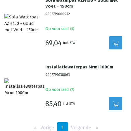
Sola Waterpas AZH150 - Goud met
Voet - 150cm
9002719000952
Op voorraad
(
5
)
69,04
incl. BTW
Installatiewaterpas Mrmi 100Cm
9002719038863
Op voorraad
(
2
)
85,40
incl. BTW
‹‹
Vorige
1
Volgende
››