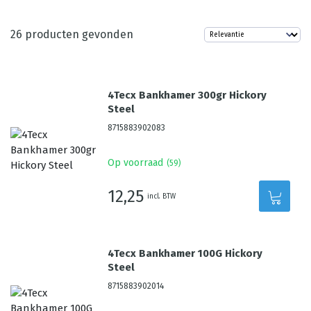
26
producten gevonden
4Tecx Bankhamer 300gr Hickory
Steel
8715883902083
Op voorraad
(
59
)
12,25
incl. BTW
4Tecx Bankhamer 100G Hickory
Steel
8715883902014