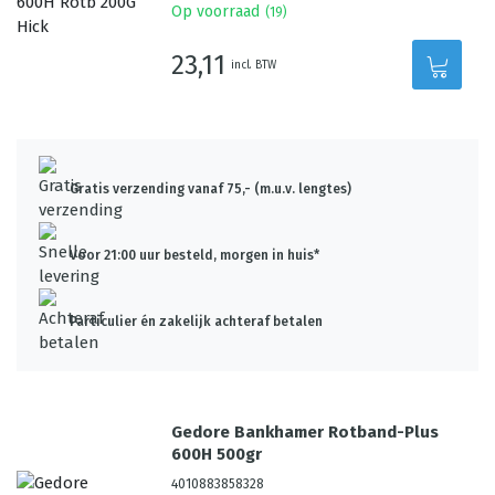
Op voorraad
(
19
)
23,11
incl. BTW
Gratis verzending vanaf 75,- (m.u.v. lengtes)
Voor 21:00 uur besteld, morgen in huis*
Particulier én zakelijk achteraf betalen
Gedore Bankhamer Rotband-Plus
600H 500gr
4010883858328