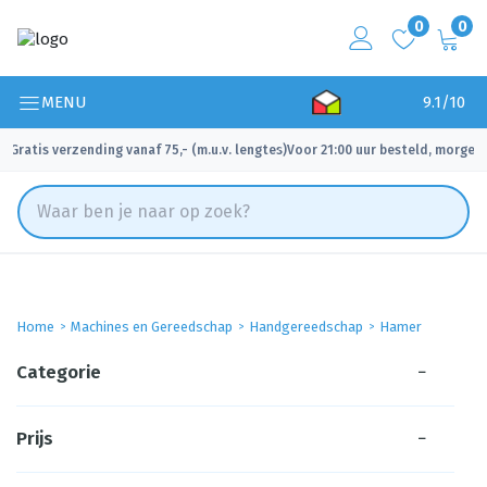
0
0
MENU
9.1/10
Gratis verzending vanaf 75,- (m.u.v. lengtes)
Voor 21:00 uur besteld, morgen 
✓
✓
Home
Machines en Gereedschap
Handgereedschap
Hamer
Categorie
−
Prijs
−