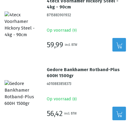
4tecx Voorhamer Hickory Steel -
4kg - 90cm
8715883901932
Op voorraad
(
9
)
59,99
incl. BTW
Gedore Bankhamer Rotband-Plus
600H 1500gr
4010883858373
Op voorraad
(
8
)
56,42
incl. BTW