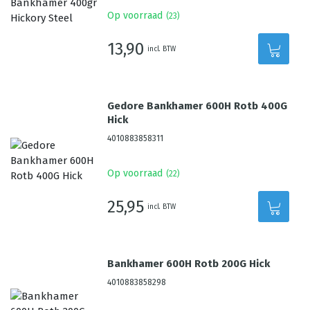
Op voorraad
(
23
)
13,90
incl. BTW
Gedore Bankhamer 600H Rotb 400G
Hick
4010883858311
Op voorraad
(
22
)
25,95
incl. BTW
Bankhamer 600H Rotb 200G Hick
4010883858298