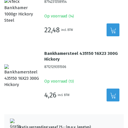
8714231358954
Op voorraad
(
14
)
22,48
incl. BTW
Bankhamersteel 435150 16X23 300G
Hickory
8712129351506
Op voorraad
(
13
)
4,26
incl. BTW
Gratis verzending vanaf 75,- (m.u.v. lengtes)