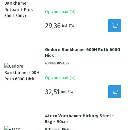
Op voorraad
(
18
)
29,36
incl. BTW
Gedore Bankhamer 600H Rotb 600G
Hick
4010883858335
Op voorraad
(
16
)
32,51
incl. BTW
4tecx Voorhamer Hickory Steel -
5kg - 90cm
8715883901949