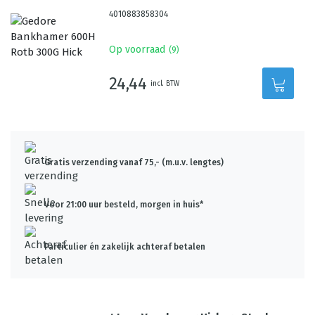
4010883858304
Op voorraad
(
9
)
24,44
incl. BTW
Gratis verzending vanaf 75,- (m.u.v. lengtes)
Voor 21:00 uur besteld, morgen in huis*
Particulier én zakelijk achteraf betalen