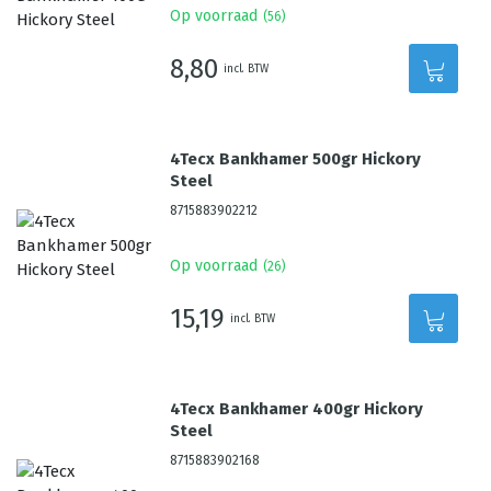
Op voorraad
(
56
)
8,80
incl. BTW
4Tecx Bankhamer 500gr Hickory
Steel
8715883902212
Op voorraad
(
26
)
15,19
incl. BTW
4Tecx Bankhamer 400gr Hickory
Steel
8715883902168