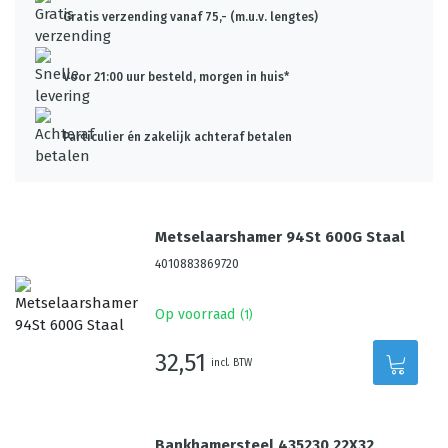
Gratis verzending vanaf 75,- (m.u.v. lengtes)
Voor 21:00 uur besteld, morgen in huis*
Particulier én zakelijk achteraf betalen
Metselaarshamer 94St 600G Staal
4010883869720
Op voorraad
(
1
)
32,51
incl. BTW
Bankhamersteel 435230 22X32