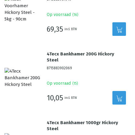
Op voorraad
(
16
)
69,35
incl. BTW
4Tecx Bankhamer 200G Hickory
Steel
8715883902069
Op voorraad
(
15
)
10,05
incl. BTW
4Tecx Bankhamer 1000gr Hickory
Steel