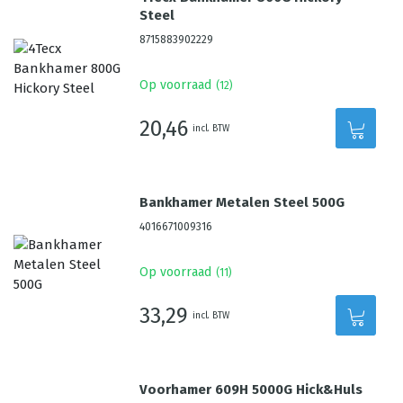
Steel
8715883902229
Op voorraad
(
12
)
20,46
incl. BTW
Bankhamer Metalen Steel 500G
4016671009316
Op voorraad
(
11
)
33,29
incl. BTW
Voorhamer 609H 5000G Hick&Huls