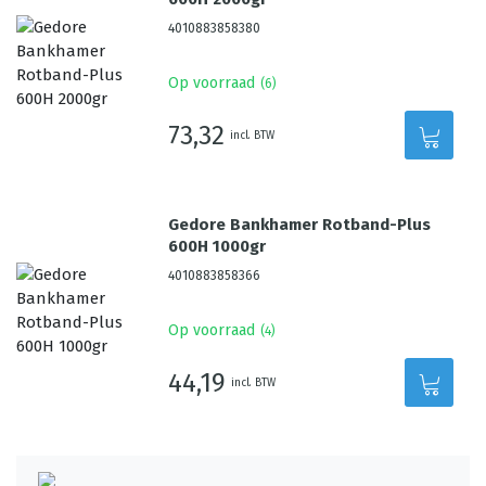
4010883858380
Op voorraad
(
6
)
73,32
incl. BTW
Gedore Bankhamer Rotband-Plus
600H 1000gr
4010883858366
Op voorraad
(
4
)
44,19
incl. BTW