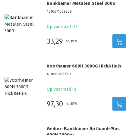
Bankhamer Metalen Steel 300G
4016671009309
Op voorraad
(
8
)
33,29
incl. BTW
Voorhamer 609H 3000G Hick&Huls
4010883867337
Op voorraad
(
7
)
97,30
incl. BTW
Gedore Bankhamer Rotband-Plus
600H 2000gr