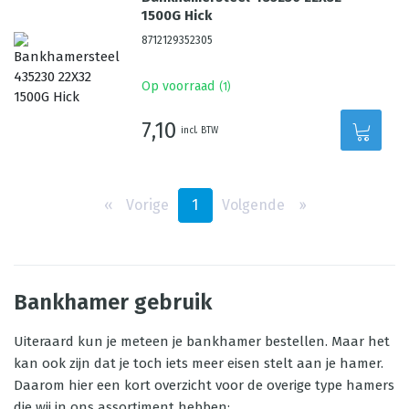
1500G Hick
8712129352305
Op voorraad
(
1
)
7,10
incl. BTW
‹‹
Vorige
1
Volgende
››
Bankhamer gebruik
Uiteraard kun je meteen je bankhamer bestellen. Maar het
kan ook zijn dat je toch iets meer eisen stelt aan je hamer.
Daarom hier een kort overzicht voor de overige type hamers
die wij in ons assortiment hebben: