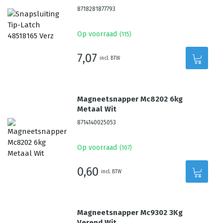
8718281877793
Op voorraad
(
115
)
7,07
incl. BTW
Magneetsnapper Mc8202 6kg
Metaal Wit
8714140025053
Op voorraad
(
107
)
0,60
incl. BTW
Magneetsnapper Mc9302 3Kg
Verend Wit