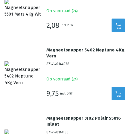
Op voorraad
(
24
)
2,08
incl. BTW
Magneetsnapper 5402 Neptune 4Kg
Vern
8714140144938
Op voorraad
(
24
)
9,75
incl. BTW
Magneetsnapper 5102 Polair 55X16
Inlaat
8714140144150