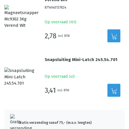
8714140137824
Op voorraad
(
101
)
2,78
incl. BTW
Snapsluiting Mini-Latch 245.54.701
Op voorraad
(
43
)
3,41
incl. BTW
Gratis verzending vanaf 75,- (m.u.v. lengtes)