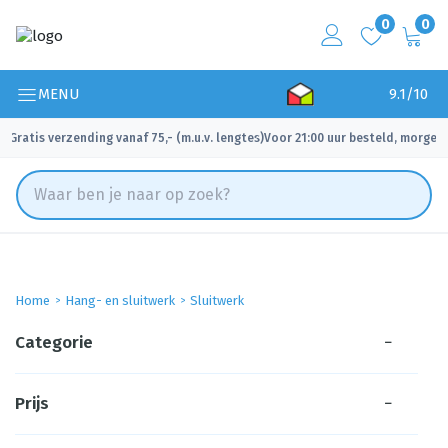
0
0
MENU
9.1/10
Gratis verzending vanaf 75,- (m.u.v. lengtes)
Voor 21:00 uur besteld, morgen 
✓
✓
Home
Hang- en sluitwerk
Sluitwerk
Categorie
−
Prijs
−