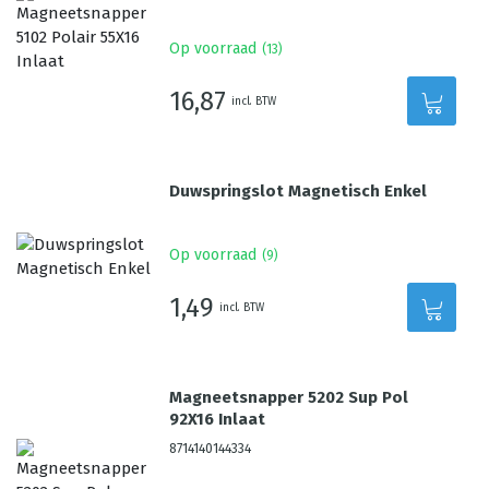
Op voorraad
(
13
)
16,87
incl. BTW
Duwspringslot Magnetisch Enkel
Op voorraad
(
9
)
1,49
incl. BTW
Magneetsnapper 5202 Sup Pol
92X16 Inlaat
8714140144334