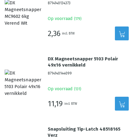
8714140134373
Op voorraad
(
179
)
2,36
incl. BTW
DX Magneetsnapper 5103 Polair
49x16 vernikkeld
8714140144099
Op voorraad
(
131
)
11,19
incl. BTW
Snapsluiting Tip-Latch 48518165
Verz