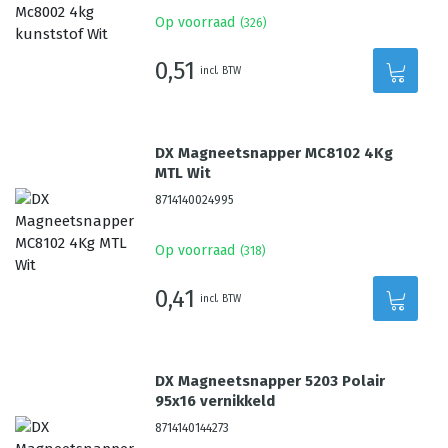
Op voorraad
(
326
)
0,51
incl. BTW
DX Magneetsnapper MC8102 4Kg
MTL Wit
8714140024995
Op voorraad
(
318
)
0,41
incl. BTW
DX Magneetsnapper 5203 Polair
95x16 vernikkeld
8714140144273