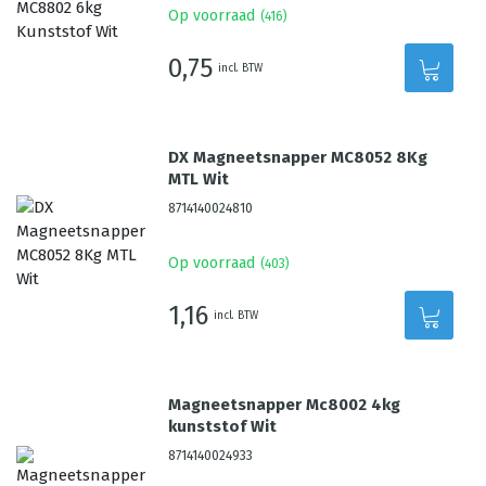
Op voorraad
(
416
)
0,75
incl. BTW
DX Magneetsnapper MC8052 8Kg
MTL Wit
8714140024810
Op voorraad
(
403
)
1,16
incl. BTW
Magneetsnapper Mc8002 4kg
kunststof Wit
8714140024933