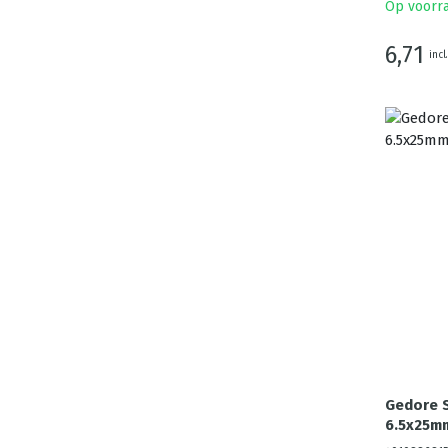
Op voorr
6,71
incl
Gedore S
6.5x25m