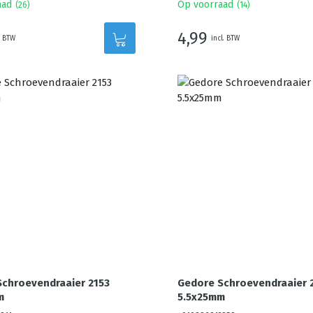
aad
Op voorraad
(
26
)
(
14
)
4,99
. BTW
incl. BTW
chroevendraaier 2153
Gedore Schroevendraaier 
m
5.5x25mm