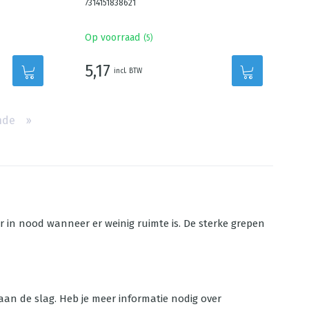
7314151838621
Op voorraad
(
5
)
5,17
incl. BTW
nde
››
r in nood wanneer er weinig ruimte is. De sterke grepen
 aan de slag. Heb je meer informatie nodig over