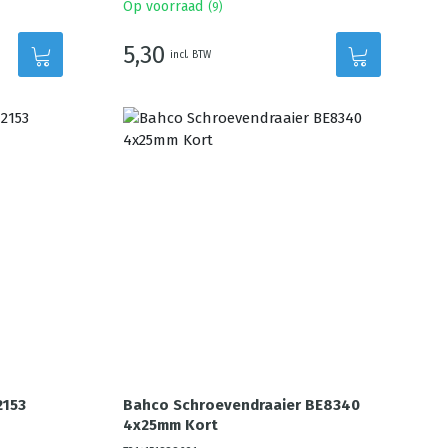
Op voorraad
(
9
)
5,30
incl. BTW
2153
Bahco Schroevendraaier BE8340
4x25mm Kort