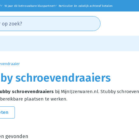
*
10 jaar dé betrouwbare kluspartner!
Particulier én zakelijk achteraf betalen
✓
✓
evendraaier
by schroevendraaiers
ubby schroevendraaiers
bij MijnIJzerwaren.nl. Stubby schroeven
 bereikbare plaatsen te werken.
eten
en gevonden