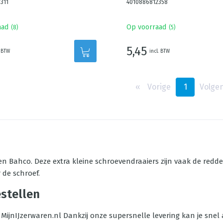
311
4010886812358
aad
Op voorraad
(
8
)
(
5
)
5,45
. BTW
incl. BTW
‹‹
Vorige
1
Volge
n Bahco. Deze extra kleine schroevendraaiers zijn vaak de redde
 de schroef.
stellen
j MijnIJzerwaren.nl Dankzij onze supersnelle levering kan je snel