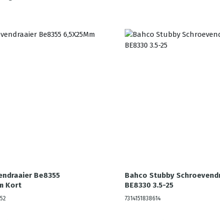
endraaier Be8355
Bahco Stubby Schroevendr
m Kort
BE8330 3.5-25
52
7314151838614