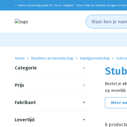
Gratis verzending vanaf 75,- (m.u.v. lengtes)
Voor 21:00 uur besteld, morgen in huis
✓
✓
Home
Machines en Gereedschap
Handgereedschap
Schro
Categorie
−
Stub
Bestel je
st
Prijs
−
op moeilijk
Fabrikant
+
Meer w
Levertijd
+
6
product