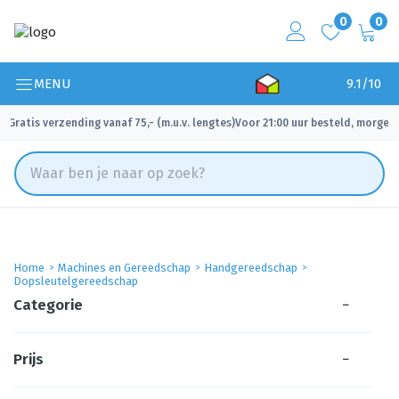
0
0
MENU
9.1/10
Gratis verzending vanaf 75,- (m.u.v. lengtes)
Voor 21:00 uur besteld, morgen 
✓
✓
Home
Machines en Gereedschap
Handgereedschap
Dopsleutelgereedschap
Categorie
−
Prijs
−