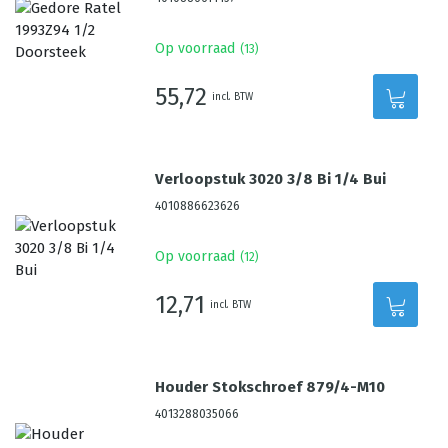
Op voorraad
(
13
)
55,72
incl. BTW
Verloopstuk 3020 3/8 Bi 1/4 Bui
4010886623626
Op voorraad
(
12
)
12,71
incl. BTW
Houder Stokschroef 879/4-M10
4013288035066