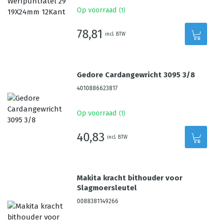
Op voorraad
(
1
)
78,81
incl. BTW
Gedore Cardangewricht 3095 3/8
4010886623817
Op voorraad
(
1
)
40,83
incl. BTW
Makita kracht bithouder voor
Slagmoersleutel
0088381149266