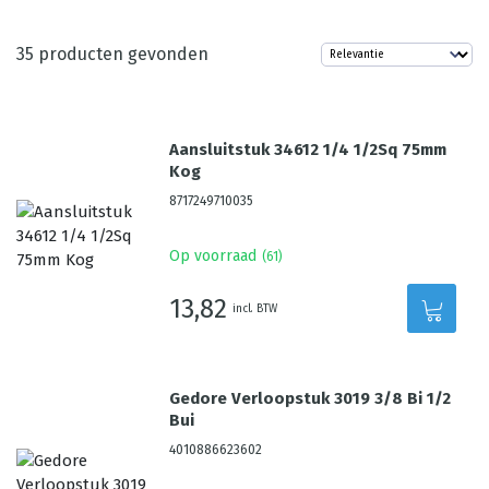
35
producten gevonden
Aansluitstuk 34612 1/4 1/2Sq 75mm
Kog
8717249710035
Op voorraad
(
61
)
13,82
incl. BTW
Gedore Verloopstuk 3019 3/8 Bi 1/2
Bui
4010886623602