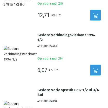
Op voorraad
(
28
)
12,71
incl. BTW
Gedore Verbindingsvierkant 1994
1/2
4010886614464
Op voorraad
(
19
)
6,07
incl. BTW
Gedore Verloopstuk 1932 1/2 Bi 3/4
Bui
4010886614310