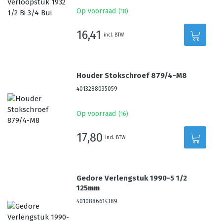
Op voorraad
(
18
)
16,41
incl. BTW
Houder Stokschroef 879/4-M8
4013288035059
Op voorraad
(
16
)
17,80
incl. BTW
Gedore Verlengstuk 1990-5 1/2
125mm
4010886614389