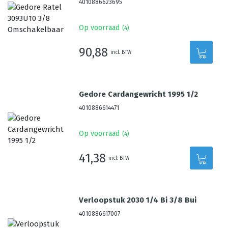
4010886623695
Op voorraad
(
4
)
90,88
incl. BTW
Gedore Cardangewricht 1995 1/2
4010886614471
Op voorraad
(
4
)
41,38
incl. BTW
Verloopstuk 2030 1/4 Bi 3/8 Bui
4010886617007