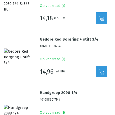
Op voorraad
(
3
)
14,18
incl. BTW
Gedore Red Borgring + stift 3/4
4060833006347
Op voorraad
(
3
)
14,96
incl. BTW
Handgreep 2098 1/4
4010886617144
Op voorraad
(
1
)