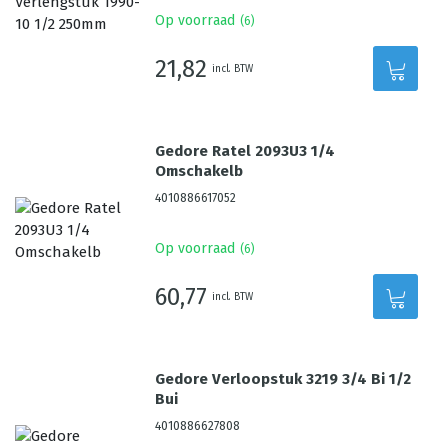
Op voorraad
(
6
)
21,82
incl. BTW
Gedore Ratel 2093U3 1/4
Omschakelb
4010886617052
Op voorraad
(
6
)
60,77
incl. BTW
Gedore Verloopstuk 3219 3/4 Bi 1/2
Bui
4010886627808