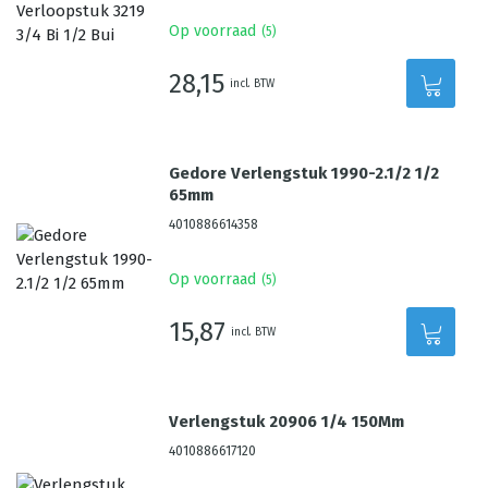
Op voorraad
(
5
)
28,15
incl. BTW
Gedore Verlengstuk 1990-2.1/2 1/2
65mm
4010886614358
Op voorraad
(
5
)
15,87
incl. BTW
Verlengstuk 20906 1/4 150Mm
4010886617120