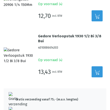
Op voorraad
(
4
)
12,70
incl. BTW
Gedore Verloopstuk 1930 1/2 Bi 3/8
Bui
4010886614303
Op voorraad
(
4
)
13,43
incl. BTW
Gratis verzending vanaf 75,- (m.u.v. lengtes)