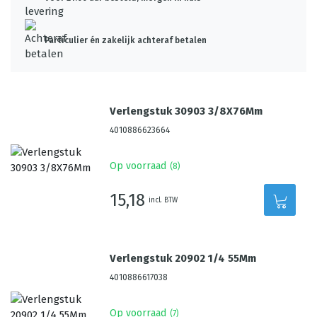
Particulier én zakelijk achteraf betalen
Verlengstuk 30903 3/8X76Mm
4010886623664
Op voorraad
(
8
)
15,18
incl. BTW
Verlengstuk 20902 1/4 55Mm
4010886617038
Op voorraad
(
7
)