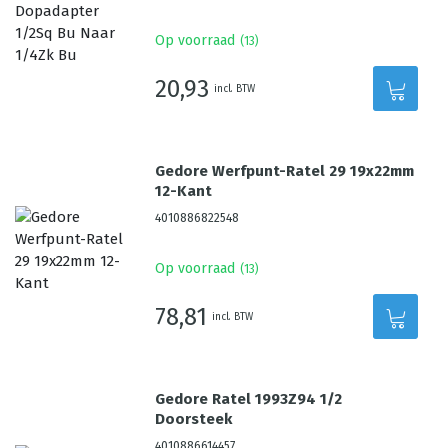
Op voorraad
(
13
)
20,93
incl. BTW
Gedore Werfpunt-Ratel 29 19x22mm
12-Kant
4010886822548
Op voorraad
(
13
)
78,81
incl. BTW
Gedore Ratel 1993Z94 1/2
Doorsteek
4010886614457