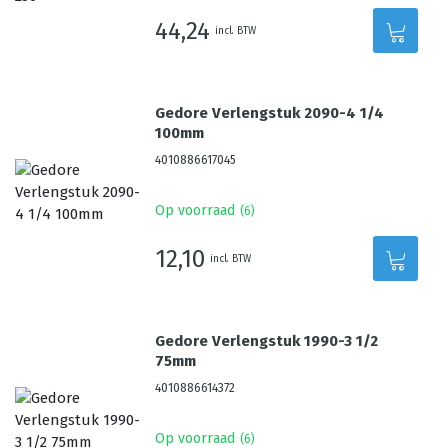
44,24
incl. BTW
Gedore Verlengstuk 2090-4 1/4
100mm
4010886617045
Op voorraad
(
6
)
12,10
incl. BTW
Gedore Verlengstuk 1990-3 1/2
75mm
4010886614372
Op voorraad
(
6
)