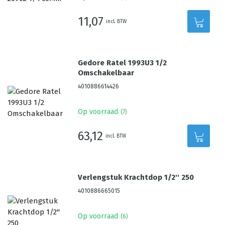
11,07
incl. BTW
Gedore Ratel 1993U3 1/2
Omschakelbaar
4010886614426
Op voorraad
(
7
)
63,12
incl. BTW
Verlengstuk Krachtdop 1/2'' 250
4010886665015
Op voorraad
(
6
)