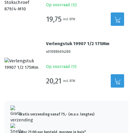
Op voorraad
(
12
)
19,75
incl. BTW
Verlengstuk 19907 1/2 175Mm
4010886614280
Op voorraad
(
11
)
20,21
incl. BTW
Gratis verzending vanaf 75,- (m.u.v. lengtes)
Voor 21:00 uur besteld, morgen in huis*